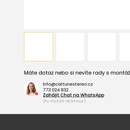
Máte dotaz nebo si nevíte rady s montáž
info@cartunestereo.cz
773 024 832
Zahájit Chat na WhatsApp
(Po–Pá 8:00–16:00 hod.)