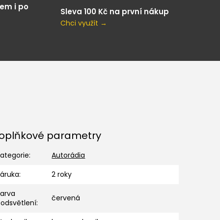
em i po
Sleva 100 Kč na první nákup
Chci využít →
oplňkové parametry
ategorie
:
Autorádia
Záruka
:
2 roky
Barva
červená
odsvětlení
: