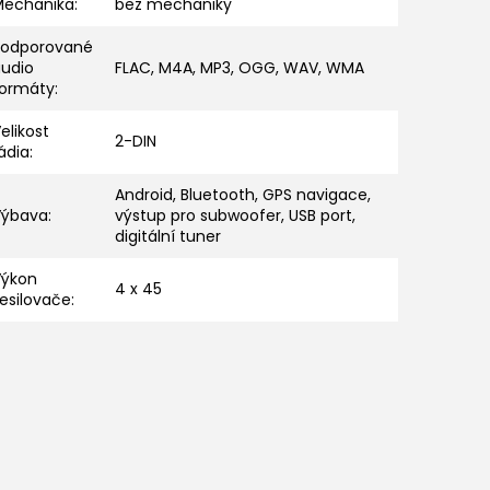
Mechanika
:
bez mechaniky
Podporované
audio
FLAC, M4A, MP3, OGG, WAV, WMA
formáty
:
elikost
2-DIN
ádia
:
Android, Bluetooth, GPS navigace,
Výbava
:
výstup pro subwoofer, USB port,
digitální tuner
Výkon
4 x 45
esilovače
: