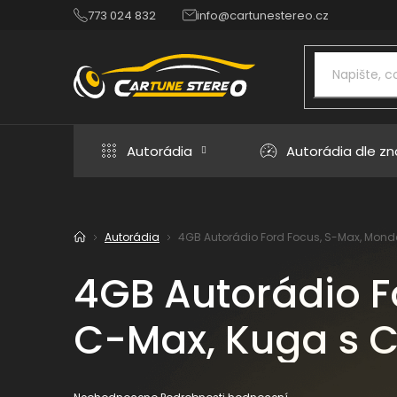
Přejít
773 024 832
info@cartunestereo.cz
na
obsah
Autorádia
Autorádia dle z
Autorádia
4GB Autorádio Ford Focus, S-Max, Monde
Domů
4GB Autorádio F
C-Max, Kuga s C
Průměrné