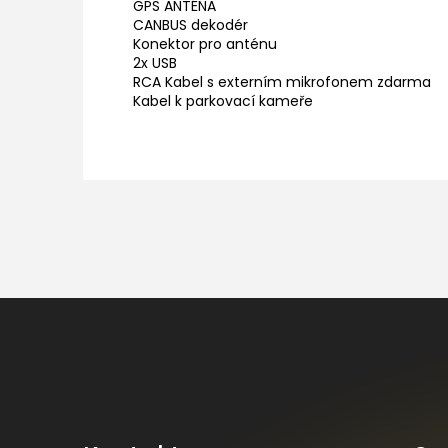
GPS ANTÉNA
CANBUS dekodér
Konektor pro anténu
2x USB
RCA Kabel s externím mikrofonem zdarma
Kabel k parkovací kameře
Z
á
p
a
t
í