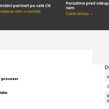
Poradíme před nákup
ntážní partneři po celé ČR
něm
můžeme vám s montáží
Časté dotazy →
D
K
ý procesor
dla:
p