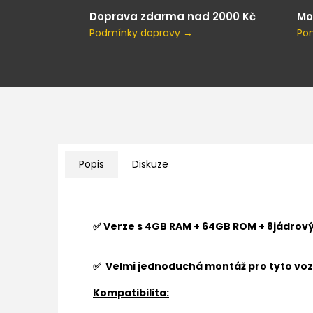
Doprava zdarma nad 2000 Kč
Mo
Podmínky dopravy →
Po
Popis
Diskuze
✅ Verze s 4GB RAM + 64GB ROM + 8jádrov
✅ Velmi jednoduchá montáž pro tyto vozi
Kompatibilita: