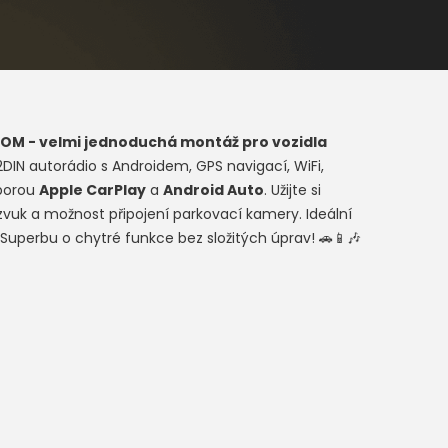
ROM - velmi jednoduchá montáž pro vozidla
2DIN autorádio s Androidem, GPS navigací, WiFi,
dporou
Apple CarPlay
a
Android Auto
. Užijte si
 zvuk a možnost připojení parkovací kamery. Ideální
Superbu o chytré funkce bez složitých úprav! 🚗📱🎶