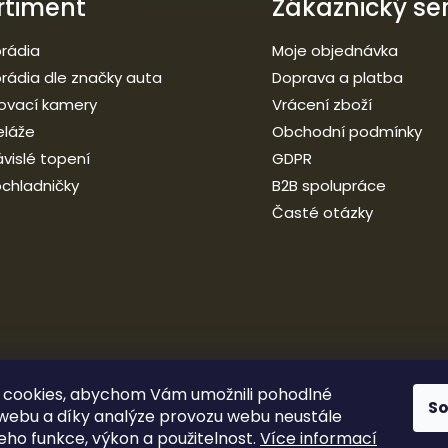
rtiment
Zákaznický ser
rádia
Moje objednávka
rádia dle značky auta
Doprava a platba
ovací kamery
Vrácení zboží
eláže
Obchodní podmínky
vislé topení
GDPR
chladničky
B2B spolupráce
Časté otázky
 cookies, abychom Vám umožnili pohodlné
S
 webu a díky analýze provozu webu neustále
jeho funkce, výkon a použitelnost.
Více informací