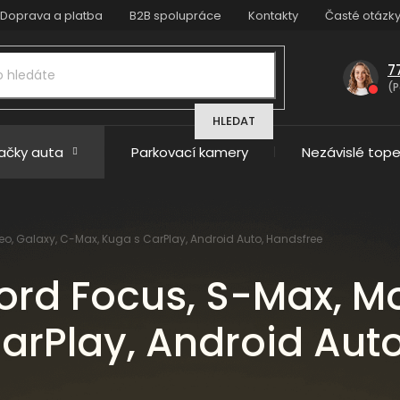
Doprava a platba
B2B spolupráce
Kontakty
Časté otázk
7
(P
HLEDAT
načky auta
Parkovací kamery
Nezávislé tope
o, Galaxy, C-Max, Kuga s CarPlay, Android Auto, Handsfree
ord Focus, S-Max, M
arPlay, Android Auto