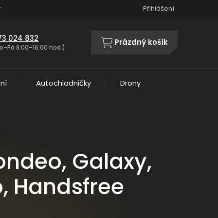
y
Přihlášení
73 024 832
Prázdný košík
NÁKUPNÍ
o–Pá 8:00–16:00 hod.)
KOŠÍK
ní
Autochladničky
Drony
ondeo, Galaxy,
, Handsfree