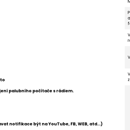
V
r
z
uto
ení palubního počítače s rádiem.
vat notifikace být na YouTube, FB, WEB, atd...)