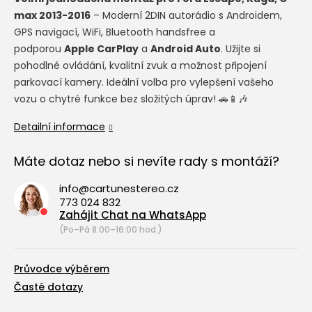
max 2013-2016
– Moderní 2DIN autorádio s Androidem,
GPS navigací, WiFi, Bluetooth handsfree a
podporou
Apple CarPlay
a
Android Auto
. Užijte si
pohodlné ovládání, kvalitní zvuk a možnost připojení
parkovací kamery. Ideální volba pro vylepšení vašeho
vozu o chytré funkce bez složitých úprav! 🚗📱🎶
Detailní informace
Máte dotaz nebo si nevíte rady s montáží?
info@cartunestereo.cz
773 024 832
Zahájit Chat na WhatsApp
(Po–Pá 8:00–16:00 hod.)
Průvodce výběrem
Časté dotazy