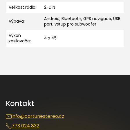
Velikost rádia
:
2-DIN
Android, Bluetooth, GPS navigace, USB
Výbava
:
port, vstup pro subwoofer
Výkon
4 x 45
zesilovače
:
Z
á
p
a
Kontakt
t
í
info
@
cartunestereo.cz
773 024 832