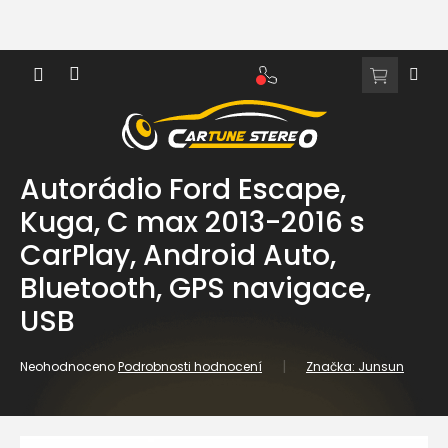
Přejít
na
obsah
NÁKUPNÍ
KOŠÍK
Autorádio Ford Escape,
Kuga, C max 2013-2016 s
CarPlay, Android Auto,
Bluetooth, GPS navigace,
USB
Průměrné
Neohodnoceno
Podrobnosti hodnocení
Značka:
Junsun
hodnocení
produktu
je
0,0