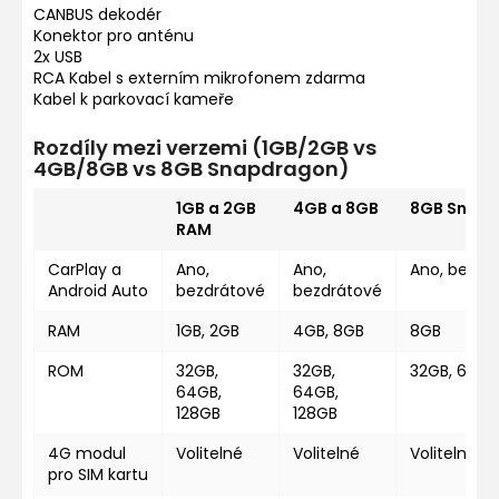
CANBUS dekodér
Konektor pro anténu
2x USB
RCA Kabel s externím mikrofonem zdarma
Kabel k parkovací kameře
Rozdíly mezi verzemi (1GB/2GB vs
4GB/8GB vs 8GB Snapdragon)
1GB a 2GB
4GB a 8GB
8GB Snap
RAM
CarPlay a
Ano,
Ano,
Ano, bezdr
Android Auto
bezdrátové
bezdrátové
RAM
1GB, 2GB
4GB, 8GB
8GB
ROM
32GB,
32GB,
32GB, 64GB
64GB,
64GB,
128GB
128GB
4G modul
Volitelné
Volitelné
Volitelné
pro SIM kartu