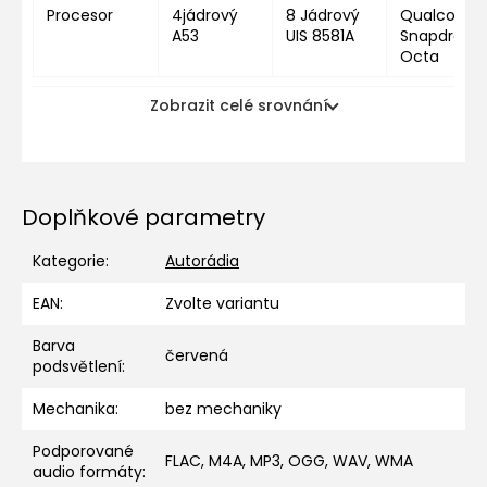
Procesor
4jádrový
8 Jádrový
Qualcomm
A53
UIS 8581A
Snapdragon
Octa
Zobrazit celé srovnání
Doplňkové parametry
Kategorie
:
Autorádia
EAN
:
Zvolte variantu
Barva
červená
podsvětlení
:
Mechanika
:
bez mechaniky
Podporované
FLAC, M4A, MP3, OGG, WAV, WMA
audio formáty
: