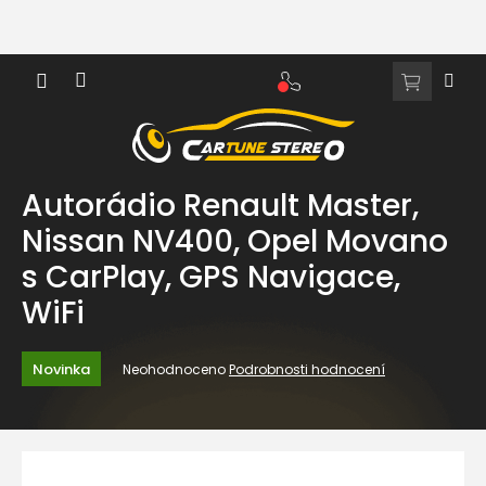
Přejít
na
obsah
NÁKUPNÍ
KOŠÍK
Autorádio Renault Master,
Nissan NV400, Opel Movano
s CarPlay, GPS Navigace,
WiFi
Průměrné
Novinka
Neohodnoceno
Podrobnosti hodnocení
hodnocení
produktu
je
0,0
z