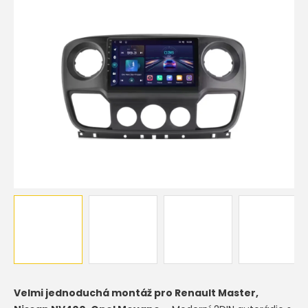
5
hvězdiček.
Velmi jednoduchá montáž pro Renault Master,