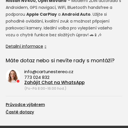
Nissan NV400, Opel Movano
– Moderní 2DIN autorádio s
Androidem, GPS navigací, WiFi, Bluetooth handsfree a
podporou
Apple CarPlay
a
Android Auto
. Užijte si
pohodlné ovládání, kvalitní zvuk a možnost připojení
parkovací kamery. Ideální volba pro vylepšení vašeho
vozu o chytré funkce bez složitých úprav! 🚗📱🎶
Detailní informace
Máte dotaz nebo si nevíte rady s montáží?
info@cartunestereo.cz
773 024 832
Zahájit Chat na WhatsApp
(Po–Pá 8:00–16:00 hod.)
Průvodce výběrem
Časté dotazy