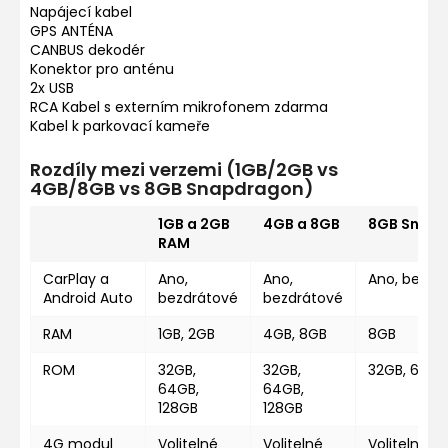
Napájecí kabel
GPS ANTÉNA
CANBUS dekodér
Konektor pro anténu
2x USB
RCA Kabel s externím mikrofonem zdarma
Kabel k parkovací kameře
Rozdíly mezi verzemi (1GB/2GB vs
4GB/8GB vs 8GB Snapdragon)
1GB a 2GB
4GB a 8GB
8GB Snap
RAM
CarPlay a
Ano,
Ano,
Ano, bezdr
Android Auto
bezdrátové
bezdrátové
RAM
1GB, 2GB
4GB, 8GB
8GB
ROM
32GB,
32GB,
32GB, 64GB
64GB,
64GB,
128GB
128GB
4G modul
Volitelné
Volitelné
Volitelné