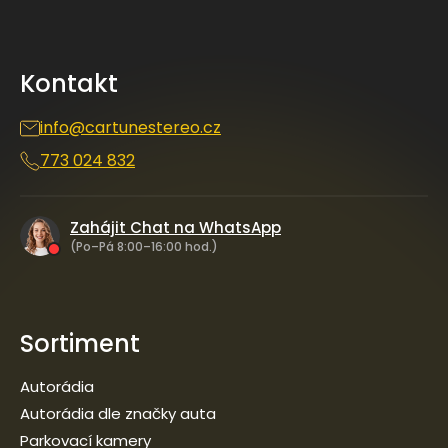
á
p
a
Kontakt
t
í
info
@
cartunestereo.cz
773 024 832
Zahájit Chat na WhatsApp
(Po–Pá 8:00–16:00 hod.)
Sortiment
Autorádia
Autorádia dle značky auta
Parkovací kamery