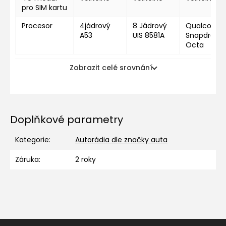
pro SIM kartu
Procesor
4jádrový
8 Jádrový
Qualcomm
A53
UIS 8581A
Snapdragon
Octa
Zobrazit celé srovnání
Doplňkové parametry
Kategorie
:
Autorádia dle značky auta
Záruka
:
2 roky
Z