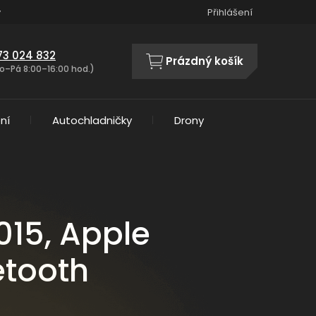
y
Přihlášení
73 024 832
Prázdný košík
NÁKUPNÍ
o–Pá 8:00–16:00 hod.)
KOŠÍK
ní
Autochladničky
Drony
15, Apple
etooth