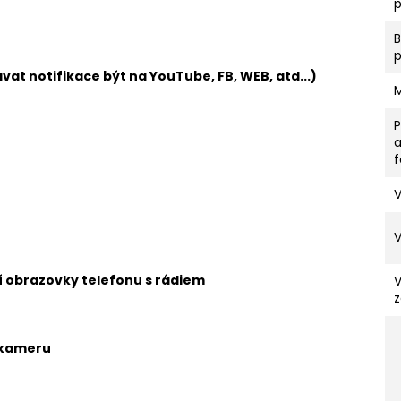
p
vat notifikace být na YouTube, FB, WEB, atd...)
V
ní obrazovky telefonu s rádiem
z
 kameru