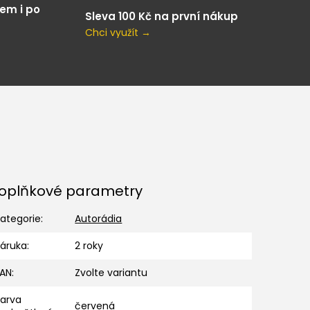
em i po
Sleva 100 Kč na první nákup
Chci využít →
oplňkové parametry
ategorie
:
Autorádia
Záruka
:
2 roky
EAN
:
Zvolte variantu
Barva
červená