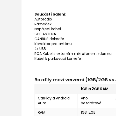
Součástí balení:
Autorádio
Rámeček
Napájecí kabel
GPS ANTÉNA
CANBUS dekodér
Konektor pro anténu
2x USB
RCA Kabel s externím mikrofonem zdarma
Kabel k parkovací kameře
Rozdíly mezi verzemi (1GB/2GB v
1GB a 2GB RAM
CarPlay a Android
Ano,
Auto
bezdrátové
RAM
1GB, 2GB