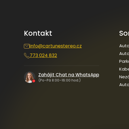
p
a
t
í
Kontakt
So
info
@
cartunestereo.cz
Auto
Auto
773 024 832
Park
Kab
Zahájit Chat na WhatsApp
Nezá
(Po–Pá 8:00–16:00 hod.)
Auto