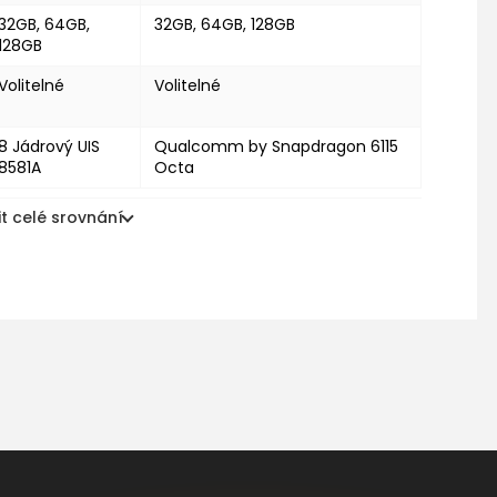
32GB, 64GB,
32GB, 64GB, 128GB
128GB
Volitelné
Volitelné
8 Jádrový UIS
Qualcomm by Snapdragon 6115
8581A
Octa
t celé srovnání