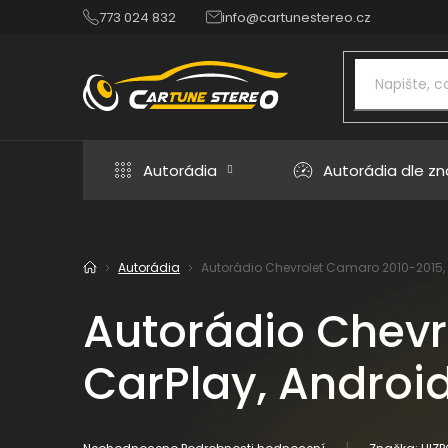
Přejít
773 024 832
info@cartunestereo.cz
na
obsah
Autorádia
Autorádia dle z
Autorádia
Autorádio Chevrolet Camaro 2010-2015, A
Domů
Autorádio Chevr
CarPlay, Android
Průměrné