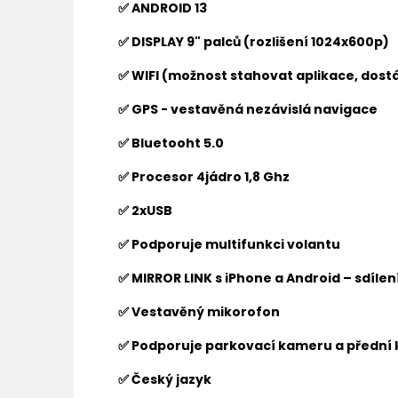
✅ ANDROID 13
✅ DISPLAY 9" palců (rozlišení 1024x600p)
✅ WIFI (možnost stahovat aplikace, dostá
✅ GPS - vestavěná nezávislá navigace
✅ Bluetooht 5.0
✅ Procesor 4jádro 1,8 Ghz
✅ 2xUSB
✅ Podporuje multifunkci volantu
✅ MIRROR LINK s iPhone a Android – sdíle
✅ Vestavěný mikorofon
✅ Podporuje parkovací kameru a přední
✅ Český jazyk