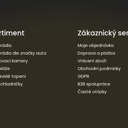
rtiment
Zákaznický ser
rádia
Moje objednávka
rádia dle značky auta
Doprava a platba
ovací kamery
Vrácení zboží
eláže
Obchodní podmínky
vislé topení
GDPR
chladničky
B2B spolupráce
Časté otázky