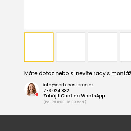
Máte dotaz nebo si nevíte rady s montáž
info@cartunestereo.cz
773 024 832
Zahájit Chat na WhatsApp
(Po–Pá 8:00–16:00 hod.)