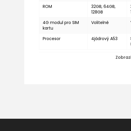
ROM
32GB, 64GB,
128GB
4G modul pro SIM
Volitelné
kartu
Procesor
4jádrový A53
Zobrazi
Z
á