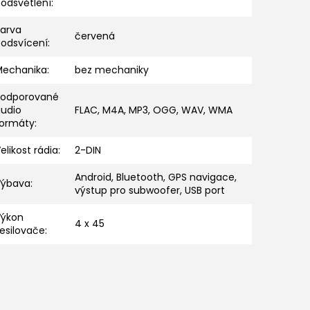
odsvětlení
:
Barva
červená
podsvícení
:
Mechanika
:
bez mechaniky
Podporované
audio
FLAC, M4A, MP3, OGG, WAV, WMA
formáty
:
elikost rádia
:
2-DIN
Android, Bluetooth, GPS navigace,
Výbava
:
výstup pro subwoofer, USB port
Výkon
4 x 45
esilovače
: