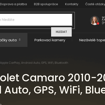
Doprava a platba
B2B spolupráce
Kontakty
Časté otázk
7
(P
HLEDAT
načky auta
Parkovací kamery
Nezávislé tope
pple CarPlay, Android Auto, GPS, WiFi, Bluetooth
olet Camaro 2010-20
 Auto, GPS, WiFi, Blu