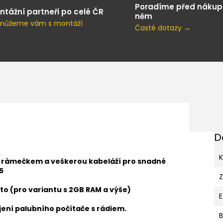
Poradíme před nákup
ntážní partneři po celé ČR
něm
můžeme vám s montáží
Časté dotazy →
D
K
s rámečkem a veškerou kabeláží pro snadné
5
to (pro variantu s 2GB RAM a výše)
ení palubního počítače s rádiem.