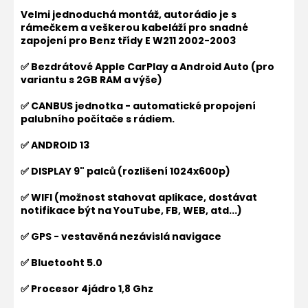
Velmi jednoduchá montáž, autorádio je s
rámečkem a veškerou kabeláží pro snadné
zapojení pro
Benz třídy E W211 2002-2003
✅ Bezdrátové Apple CarPlay a Android Auto (pro
variantu s 2GB RAM a výše)
✅ CANBUS jednotka - automatické propojení
palubního počítače s rádiem.
✅ ANDROID 13
✅ DISPLAY 9" palců (rozlišení 1024x600p)
✅ WIFI (možnost stahovat aplikace, dostávat
notifikace být na YouTube, FB, WEB, atd...)
✅ GPS - vestavěná nezávislá navigace
✅ Bluetooht 5.0
✅ Procesor 4jádro 1,8 Ghz