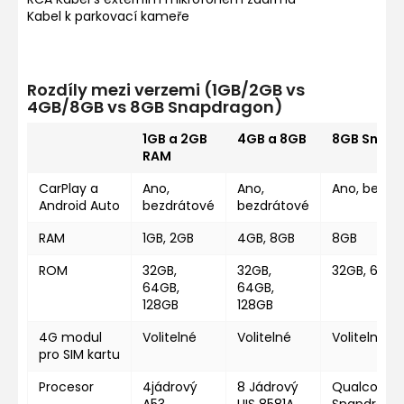
Kabel k parkovací kameře
Rozdíly mezi verzemi (1GB/2GB vs
4GB/8GB vs 8GB Snapdragon)
1GB a 2GB
4GB a 8GB
8GB Snap
RAM
CarPlay a
Ano,
Ano,
Ano, bezdr
Android Auto
bezdrátové
bezdrátové
RAM
1GB, 2GB
4GB, 8GB
8GB
ROM
32GB,
32GB,
32GB, 64GB
64GB,
64GB,
128GB
128GB
4G modul
Volitelné
Volitelné
Volitelné
pro SIM kartu
Procesor
4jádrový
8 Jádrový
Qualcomm