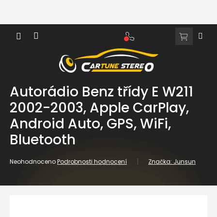
Přejít
na
obsah
NÁKUPNÍ
KOŠÍK
Autorádio Benz třídy E W211
2002-2003, Apple CarPlay,
Android Auto, GPS, WiFi,
Bluetooth
Průměrné
Neohodnoceno
Podrobnosti hodnocení
Značka:
Junsun
hodnocení
produktu
je
0,0
z
5