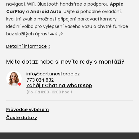
navigací, WiFi, Bluetooth handsfree a podporou
Apple
CarPlay
a
Android Auto
. Užijte si pohodlné ovládání,
kvalitní zvuk a možnost připojení parkovací kamery.
Ideální volba pro vylepšení vašeho vozu o chytré funkce
bez složitých úprav! 🚗📱🎶
Detailní informace
Máte dotaz nebo si nevíte rady s montáží?
info@cartunestereo.cz
773 024 832
Zahájit Chat na WhatsApp
(Po–Pá 8:00–16:00 hod.)
Průvodce výběrem
Časté dotazy