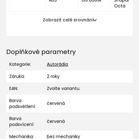
A53
UIS 8581A
Snapdragon
Octa
Zobrazit celé srovnání
Doplňkové parametry
Kategorie
:
Autorádia
Záruka
:
2 roky
EAN
:
Zvolte variantu
Barva
červená
podsvětlení
:
Barva
červená
podsvícení
:
Mechanika
:
bez mechaniky