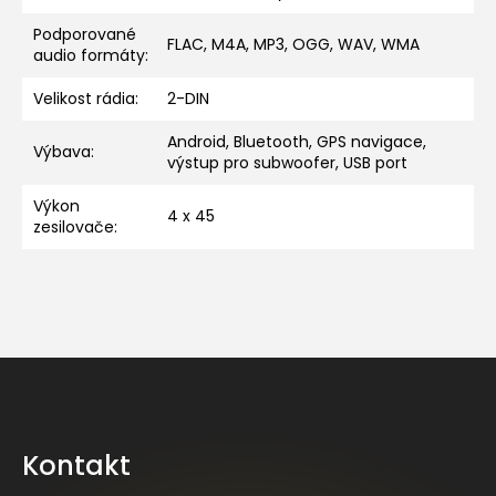
Podporované
FLAC, M4A, MP3, OGG, WAV, WMA
audio formáty
:
Velikost rádia
:
2-DIN
Android, Bluetooth, GPS navigace,
Výbava
:
výstup pro subwoofer, USB port
Výkon
4 x 45
zesilovače
:
Z
á
p
a
Kontakt
t
í