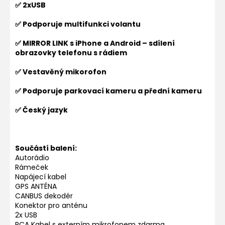
✅ 2xUSB
✅ Podporuje multifunkci volantu
✅ MIRROR LINK s iPhone a Android – sdílení
obrazovky telefonu s rádiem
✅ Vestavěný mikorofon
✅ Podporuje parkovací kameru a přední kameru
✅ Český jazyk
Součástí balení:
Autorádio
Rámeček
Napájecí kabel
GPS ANTÉNA
CANBUS dekodér
Konektor pro anténu
2x USB
RCA Kabel s externím mikrofonem zdarma