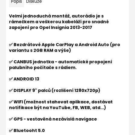
Popis
Diskuze
Velmi jednoduchá montáž, autorádio je s
rámečkem a veškerou kabeláží pro snadné
zapojení pro
Opel Insignia 2013-2017
✅ Bezdrátové Apple CarPlay a Android Auto (pro
variantu s 2GB RAM a výše)
✅ CANBUS jednotka - automatické propojení
palubního počítače s rádiem.
✅ ANDROID 13
✅ DISPLAY 9" palců (rozlišení 1280x720p)
✅ WIFI (možnost stahovat aplikace, dostávat
notifikace být na YouTube, FB, WEB, atd...)
✅ GPS - vestavěná nezávislá navigace
✅ Bluetooht 5.0