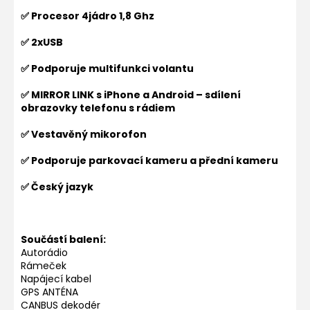
✅ Procesor 4jádro 1,8 Ghz
✅ 2xUSB
✅ Podporuje multifunkci volantu
✅ MIRROR LINK s iPhone a Android – sdílení
obrazovky telefonu s rádiem
✅ Vestavěný mikorofon
✅ Podporuje parkovací kameru a přední kameru
✅ Český jazyk
Součástí balení:
Autorádio
Rámeček
Napájecí kabel
GPS ANTÉNA
CANBUS dekodér