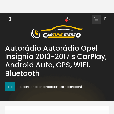
Přejít
na
obsah
NÁKUPNÍ
KOŠÍK
Autorádio Autorádio Opel
Insignia 2013-2017 s CarPlay,
Android Auto, GPS, WiFi,
Bluetooth
Průměrné
Tip
Neohodnoceno
Podrobnosti hodnocení
hodnocení
produktu
je
0,0
z