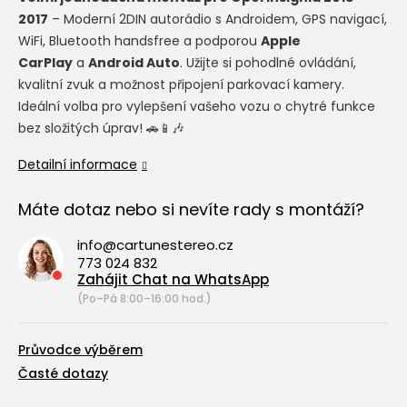
2017
– Moderní 2DIN autorádio s Androidem, GPS navigací,
WiFi, Bluetooth handsfree a podporou
Apple
CarPlay
a
Android Auto
. Užijte si pohodlné ovládání,
kvalitní zvuk a možnost připojení parkovací kamery.
Ideální volba pro vylepšení vašeho vozu o chytré funkce
bez složitých úprav! 🚗📱🎶
Detailní informace
Máte dotaz nebo si nevíte rady s montáží?
info@cartunestereo.cz
773 024 832
Zahájit Chat na WhatsApp
(Po–Pá 8:00–16:00 hod.)
Průvodce výběrem
Časté dotazy