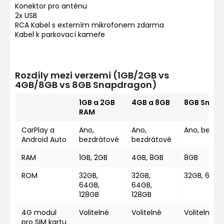
Konektor pro anténu
2x USB
RCA Kabel s externím mikrofonem zdarma
Kabel k parkovací kameře
Rozdíly mezi verzemi (1GB/2GB vs
4GB/8GB vs 8GB Snapdragon)
1GB a 2GB
4GB a 8GB
8GB Snap
RAM
CarPlay a
Ano,
Ano,
Ano, bezdr
Android Auto
bezdrátové
bezdrátové
RAM
1GB, 2GB
4GB, 8GB
8GB
ROM
32GB,
32GB,
32GB, 64GB
64GB,
64GB,
128GB
128GB
4G modul
Volitelné
Volitelné
Volitelné
pro SIM kartu