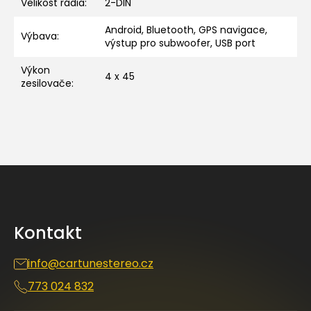
Velikost rádia
:
2-DIN
Android, Bluetooth, GPS navigace,
Výbava
:
výstup pro subwoofer, USB port
Výkon
4 x 45
zesilovače
:
Z
á
p
a
Kontakt
t
í
info
@
cartunestereo.cz
773 024 832