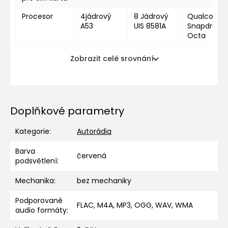
Procesor
4jádrový
8 Jádrový
Qualcomm
A53
UIS 8581A
Snapdragon
Octa
Zobrazit celé srovnání
Doplňkové parametry
Kategorie
:
Autorádia
Barva
červená
podsvětlení
:
Mechanika
:
bez mechaniky
Podporované
FLAC, M4A, MP3, OGG, WAV, WMA
audio formáty
: