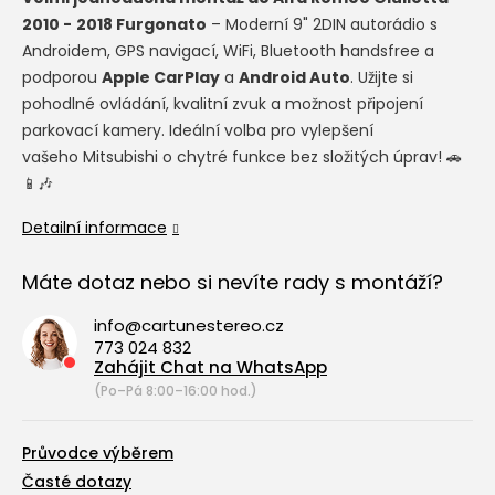
2010 -
2018
Furgonato
– Moderní 9" 2DIN autorádio s
Androidem, GPS navigací, WiFi, Bluetooth handsfree a
podporou
Apple CarPlay
a
Android Auto
. Užijte si
pohodlné ovládání, kvalitní zvuk a možnost připojení
parkovací kamery. Ideální volba pro vylepšení
vašeho Mitsubishi o chytré funkce bez složitých úprav! 🚗
📱🎶
Detailní informace
Máte dotaz nebo si nevíte rady s montáží?
info@cartunestereo.cz
773 024 832
Zahájit Chat na WhatsApp
(Po–Pá 8:00–16:00 hod.)
Průvodce výběrem
Časté dotazy