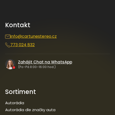
Z
á
p
a
Kontakt
t
í
info
@
cartunestereo.cz
773 024 832
Zahájit Chat na WhatsApp
(Po–Pá 8:00–16:00 hod.)
Sortiment
Autorádia
Autorádia dle značky auta