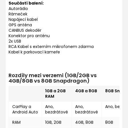
Součástí balení:
Autorádio
Rámeček
Napájecí kabel
GPS anténa
CANBUS dekodér
Konektor pro anténu
2x USB
RCA Kabel s externím mikrofonem zdarma
Kabel k parkovací kameře
Rozdíly mezi verzemi (1GB/2GB vs
4GB/8GB vs 8GB Snapdragon)
1GB a 2GB
4GB a 8GB
8GB Snap
RAM
CarPlay a
Ano,
Ano,
Ano, bezdr
Android Auto
bezdrátové
bezdrátové
RAM
1GB, 2GB
4GB, 8GB
8GB