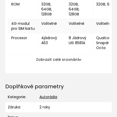
ROM
32GB,
32GB,
32GB, 64GB
64GB,
64GB,
128GB
128GB
4G modul
Volitelné
Volitelné
Volitelné
pro SIM kartu
Procesor
4jádrový
8 Jádrový
Qualcomm
A53
UIS 8581A
Snapdragon
Octa
Zobrazit celé srovnání
Doplňkové parametry
Kategorie
:
Autorádia
Záruka
:
2 roky