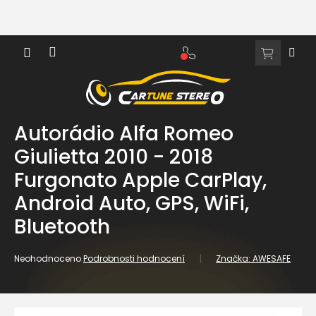
Přejít
na
obsah
NÁKUPNÍ
KOŠÍK
Autorádio Alfa Romeo
Giulietta 2010 - 2018
Furgonato Apple CarPlay,
Android Auto, GPS, WiFi,
Bluetooth
Průměrné
Neohodnoceno
Podrobnosti hodnocení
Značka:
AWESAFE
hodnocení
produktu
je
0,0