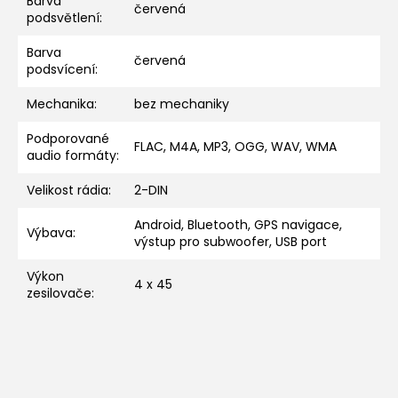
Barva
červená
podsvětlení
:
Barva
červená
podsvícení
:
Mechanika
:
bez mechaniky
Podporované
FLAC, M4A, MP3, OGG, WAV, WMA
audio formáty
:
Velikost rádia
:
2-DIN
Android, Bluetooth, GPS navigace,
Výbava
:
výstup pro subwoofer, USB port
Výkon
4 x 45
zesilovače
: