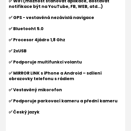
✅ WIFI (možnost stahovat aplikace, dostávat
notifikace být na YouTube, FB, WEB, atd...)
✅ GPS - vestavěná nezávislá navigace
✅ Bluetooht 5.0
✅ Procesor 4jádro 1,8 Ghz
✅ 2xUSB
✅ Podporuje multifunkci volantu
✅ MIRROR LINK s iPhone a Android – sdílení
obrazovky telefonu s rádiem
✅ Vestavěný mikorofon
✅ Podporuje parkovací kameru a přední kameru
✅ Český jazyk