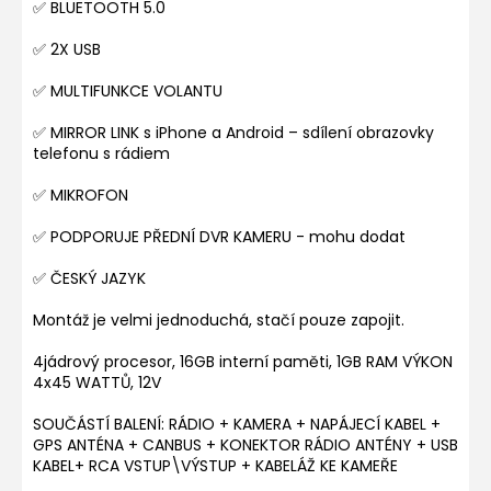
✅ BLUETOOTH 5.0
✅ 2X USB
✅ MULTIFUNKCE VOLANTU
✅ MIRROR LINK s iPhone a Android – sdílení obrazovky
telefonu s rádiem
✅ MIKROFON
✅ PODPORUJE PŘEDNÍ DVR KAMERU - mohu dodat
✅ ČESKÝ JAZYK
Montáž je velmi jednoduchá, stačí pouze zapojit.
4jádrový procesor, 16GB interní paměti, 1GB RAM VÝKON
4x45 WATTŮ, 12V
SOUČÁSTÍ BALENÍ: RÁDIO + KAMERA + NAPÁJECÍ KABEL +
GPS ANTÉNA + CANBUS + KONEKTOR RÁDIO ANTÉNY + USB
KABEL+ RCA VSTUP\VÝSTUP + KABELÁŽ KE KAMEŘE