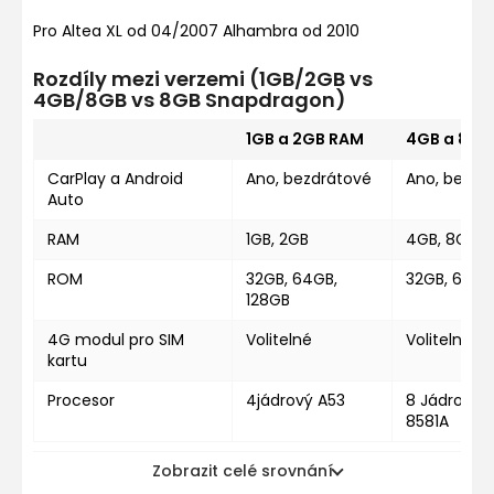
Pro Altea XL od 04/2007 Alhambra od 2010
Rozdíly mezi verzemi (1GB/2GB vs
4GB/8GB vs 8GB Snapdragon)
1GB a 2GB RAM
4GB a 8GB
CarPlay a Android
Ano, bezdrátové
Ano, bezdr
Auto
RAM
1GB, 2GB
4GB, 8GB
ROM
32GB, 64GB,
32GB, 64GB
128GB
4G modul pro SIM
Volitelné
Volitelné
kartu
Procesor
4jádrový A53
8 Jádrový U
8581A
Zobrazit celé srovnání