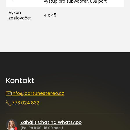
výstup pro subwoofer, USB port
Výkon
4 x 45
zesilovače
:
Z
á
p
a
Kontakt
t
í
info
@
cartunestereo.cz
773 024 832
Zahájit Chat na WhatsApp
(Po–Pá 8:00–16:00 hod.)