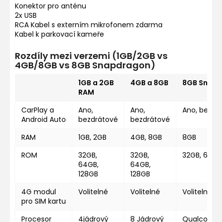
Konektor pro anténu
2x USB
RCA Kabel s externím mikrofonem zdarma
Kabel k parkovací kameře
Rozdíly mezi verzemi (1GB/2GB vs
4GB/8GB vs 8GB Snapdragon)
1GB a 2GB
4GB a 8GB
8GB Snap
RAM
CarPlay a
Ano,
Ano,
Ano, bezdr
Android Auto
bezdrátové
bezdrátové
RAM
1GB, 2GB
4GB, 8GB
8GB
ROM
32GB,
32GB,
32GB, 64GB
64GB,
64GB,
128GB
128GB
4G modul
Volitelné
Volitelné
Volitelné
pro SIM kartu
Procesor
4jádrový
8 Jádrový
Qualcomm