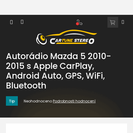
Přejít
na
obsah
NÁKUPNÍ
KOŠÍK
Autorádio Mazda 5 2010-
2015 s Apple CarPlay,
Android Auto, GPS, WiFi,
Bluetooth
Průměrné
Tip
Neohodnoceno
Podrobnosti hodnocení
hodnocení
produktu
je
0,0
z