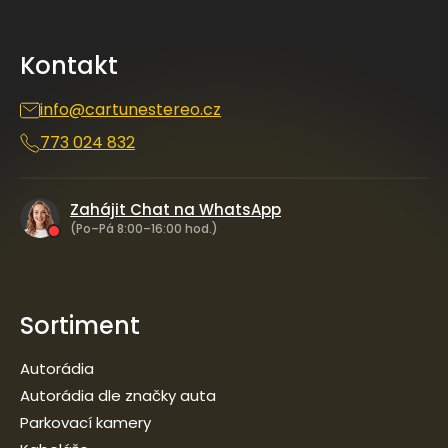
á
p
a
Kontakt
t
í
info
@
cartunestereo.cz
773 024 832
Zahájit Chat na WhatsApp
(Po–Pá 8:00–16:00 hod.)
Sortiment
Autorádia
Autorádia dle značky auta
Parkovací kamery