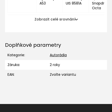
A53
UIS 8581A
Snapdragon
Octa
Zobrazit celé srovnání
Doplňkové parametry
Kategorie
:
Autorádia
Záruka
:
2 roky
EAN
:
Zvolte variantu
Z