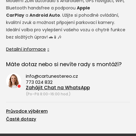
Moderní 2DIN autorádio s Androidem, GPS navigací, WiFi,
Bluetooth handsfree a podporou
Apple
CarPlay
a
Android Auto
. Užijte si pohodlné ovládání,
kvalitní zvuk a možnost připojení parkovací kamery.
Ideální volba pro vylepšení vašeho vozu o chytré funkce
bez složitých úprav! 🚗📱🎶
Detailní informace
Máte dotaz nebo si nevíte rady s montáží?
info@cartunestereo.cz
773 024 832
Zahájit Chat na WhatsApp
(Po–Pá 8:00–16:00 hod.)
Průvodce výběrem
Časté dotazy