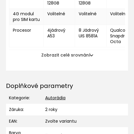
128GB
128GB
4G modul
Volitelné
Volitelné
Volitelné
pro SIM kartu
Procesor
4jádrový
8 Jádrový
Qualcomm
A53
UIS 8581A
Snapdragon
Octa
Zobrazit celé srovnání
Doplňkové parametry
Kategorie
:
Autorádia
Záruka
:
2 roky
EAN
:
Zvolte variantu
Barva