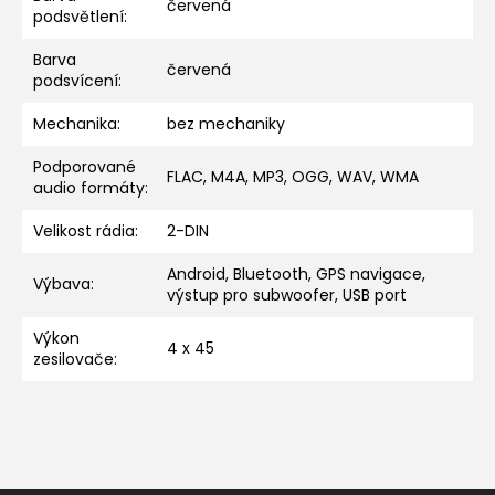
červená
podsvětlení
:
Barva
červená
podsvícení
:
Mechanika
:
bez mechaniky
Podporované
FLAC, M4A, MP3, OGG, WAV, WMA
audio formáty
:
Velikost rádia
:
2-DIN
Android, Bluetooth, GPS navigace,
Výbava
:
výstup pro subwoofer, USB port
Výkon
4 x 45
zesilovače
: