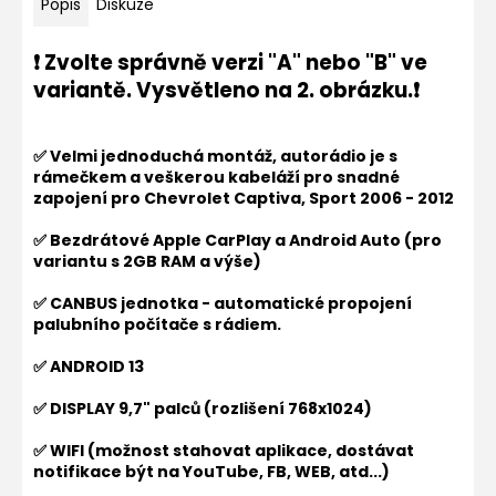
Popis
Diskuze
❗ Zvolte správně verzi "A" nebo "B" ve
variantě. Vysvětleno na 2. obrázku.
❗
✅ Velmi jednoduchá montáž, autorádio je s
rámečkem a veškerou kabeláží pro snadné
zapojení pro Chevrolet Captiva, Sport 2006 - 2012
✅ Bezdrátové Apple CarPlay a Android Auto (pro
variantu s 2GB RAM a výše)
✅ CANBUS jednotka - automatické propojení
palubního počítače s rádiem.
✅ ANDROID 13
✅ DISPLAY 9,7" palců (rozlišení
768x1024
)
✅ WIFI (možnost stahovat aplikace, dostávat
notifikace být na YouTube, FB, WEB, atd...)