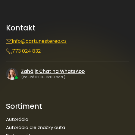
Z
á
p
a
Kontakt
t
í
info
@
cartunestereo.cz
773 024 832
Zahájit Chat na WhatsApp
(Po–Pá 8:00–16:00 hod.)
Sortiment
Autorádia
Autorádia dle značky auta