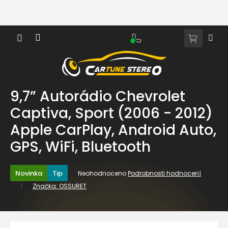
Přejít
na
obsah
NÁKUPNÍ
KOŠÍK
9,7” Autorádio Chevrolet
Captiva, Sport (2006 - 2012)
Apple CarPlay, Android Auto,
GPS, WiFi, Bluetooth
Průměrné
Novinka
Tip
Neohodnoceno
Podrobnosti hodnocení
hodnocení
Značka:
OSSURET
produktu
je
0,0
z