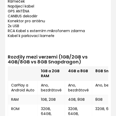
Rámeček
Napájecí kabel
GPS ANTÉNA
CANBUS dekodér
Konektor pro anténu
2x USB
RCA Kabel s externím mikrofonem zdarma
Kabel k parkovací kameře
Rozdíly mezi verzemi (1GB/2GB vs
4GB/8GB vs 8GB Snapdragon)
1GB a 2GB
4GB a 8GB
8GB Snap
RAM
CarPlay a
Ano,
Ano,
Ano, bezdr
Android Auto
bezdrátové
bezdrátové
RAM
1GB, 2GB
4GB, 8GB
8GB
ROM
32GB,
32GB,
32GB, 64GB
64GB,
64GB,