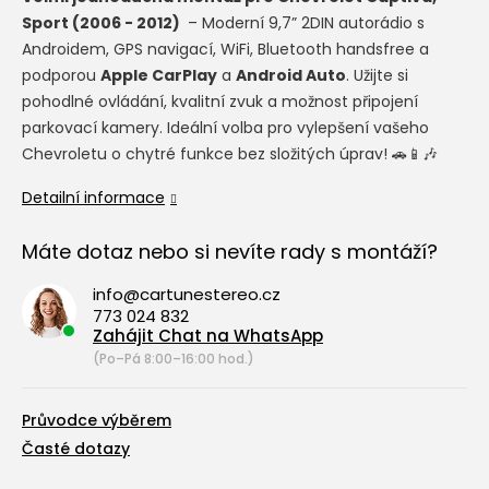
Sport (2006 - 2012)
– Moderní 9,7” 2DIN autorádio s
Androidem, GPS navigací, WiFi, Bluetooth handsfree a
podporou
Apple CarPlay
a
Android Auto
. Užijte si
pohodlné ovládání, kvalitní zvuk a možnost připojení
parkovací kamery. Ideální volba pro vylepšení vašeho
Chevroletu o chytré funkce bez složitých úprav! 🚗📱🎶
Detailní informace
Máte dotaz nebo si nevíte rady s montáží?
info@cartunestereo.cz
773 024 832
Zahájit Chat na WhatsApp
(Po–Pá 8:00–16:00 hod.)
Průvodce výběrem
Časté dotazy