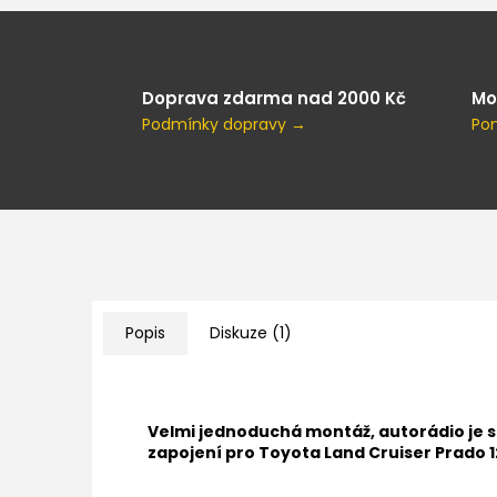
Doprava zdarma nad 2000 Kč
Mo
Podmínky dopravy →
Po
Popis
Diskuze (1)
Velmi jednoduchá montáž, autorádio je 
zapojení pro Toyota Land Cruiser Prado 