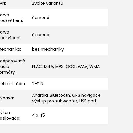
EAN
:
Zvolte variantu
Barva
červená
odsvětlení
:
Barva
červená
podsvícení
:
Mechanika
:
bez mechaniky
Podporované
audio
FLAC, M4A, MP3, OGG, WAV, WMA
formáty
:
elikost rádia
:
2-DIN
Android, Bluetooth, GPS navigace,
Výbava
:
výstup pro subwoofer, USB port
Výkon
4 x 45
esilovače
: