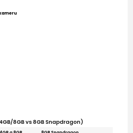
 kameru
s 4GB/8GB vs 8GB Snapdragon)
4GB a 8GB
8GB Snapdragon