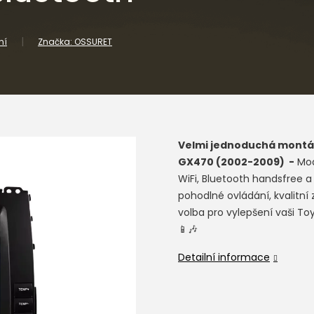
ní
Značka:
OSSURET
Velmi jednoduchá montá
GX470 (2002-2009)
-
Mod
WiFi, Bluetooth handsfree 
pohodlné ovládání, kvalitní
volba pro vylepšení vaši To
📱🎶
Detailní informace