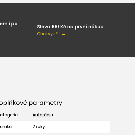
em i po
Sleva 100 Kč na první nákup
Chci využít →
oplňkové parametry
ategorie
:
Autorádia
Záruka
:
2 roky