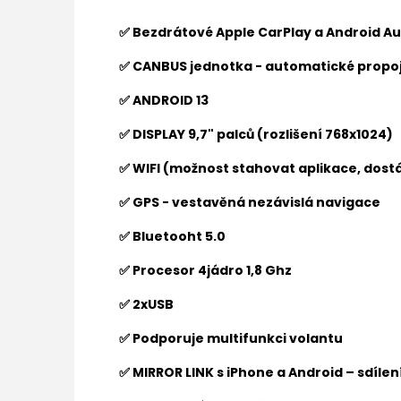
✅ Bezdrátové Apple CarPlay a Android Au
✅ CANBUS jednotka - automatické propoj
✅ ANDROID 13
✅ DISPLAY 9,7" palců (rozlišení
768x1024
)
✅ WIFI (možnost stahovat aplikace, dostá
✅ GPS - vestavěná nezávislá navigace
✅ Bluetooht 5.0
✅ Procesor 4jádro 1,8 Ghz
✅ 2xUSB
✅ Podporuje multifunkci volantu
✅ MIRROR LINK s iPhone a Android – sdíle