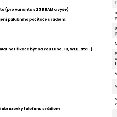
to (pro variantu s 2GB RAM a výše)
p
ení palubního počítače s rádiem.
vat notifikace být na YouTube, FB, WEB, atd...)
V
z
ní obrazovky telefonu s rádiem