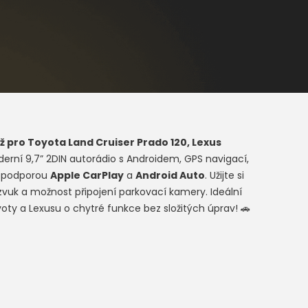
ž pro
Toyota Land Cruiser Prado 120, Lexus
erní 9,7” 2DIN autorádio s Androidem, GPS navigací,
a podporou
Apple CarPlay
a
Android Auto
. Užijte si
 zvuk a možnost připojení parkovací kamery. Ideální
yoty a Lexusu o chytré funkce bez složitých úprav! 🚗