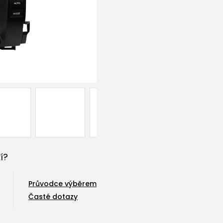
í?
Průvodce výběrem
Časté dotazy