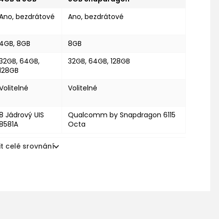
Ano, bezdrátové
Ano, bezdrátové
4GB, 8GB
8GB
32GB, 64GB,
32GB, 64GB, 128GB
128GB
Volitelné
Volitelné
8 Jádrový UIS
Qualcomm by Snapdragon 6115
8581A
Octa
t celé srovnání