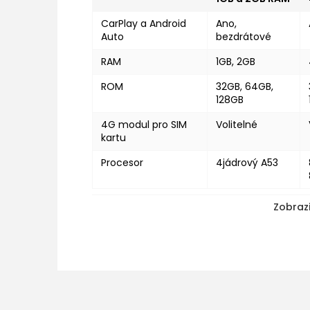
CarPlay a Android
Ano,
Auto
bezdrátové
RAM
1GB, 2GB
ROM
32GB, 64GB,
128GB
4G modul pro SIM
Volitelné
kartu
Procesor
4jádrový A53
Zobrazi