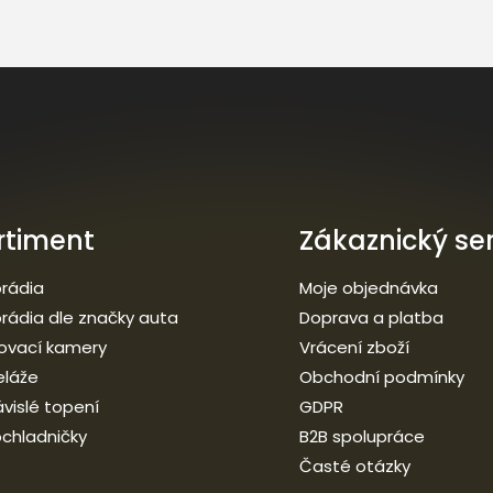
rtiment
Zákaznický ser
rádia
Moje objednávka
rádia dle značky auta
Doprava a platba
ovací kamery
Vrácení zboží
eláže
Obchodní podmínky
vislé topení
GDPR
chladničky
B2B spolupráce
Časté otázky