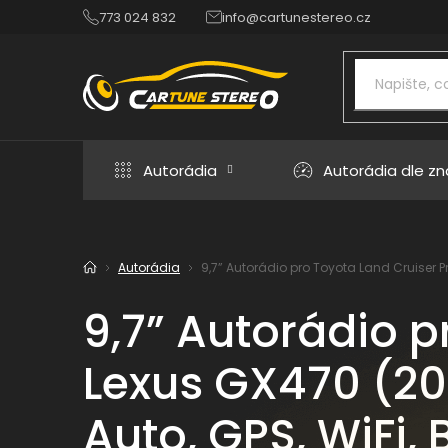
Přejít
773 024 832
info@cartunestereo.cz
na
obsah
Autorádia
Autorádia dle z
Autorádia
9,7” Autorádio pro Toyota Land Cruiser P
Domů
9,7” Autorádio p
Lexus GX470 (20
Auto, GPS, WiFi, 