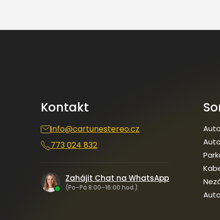
Z
á
p
a
t
í
Kontakt
So
info
@
cartunestereo.cz
Auto
Auto
773 024 832
Park
Kab
Zahájit Chat na WhatsApp
Nezá
(Po–Pá 8:00–16:00 hod.)
Auto