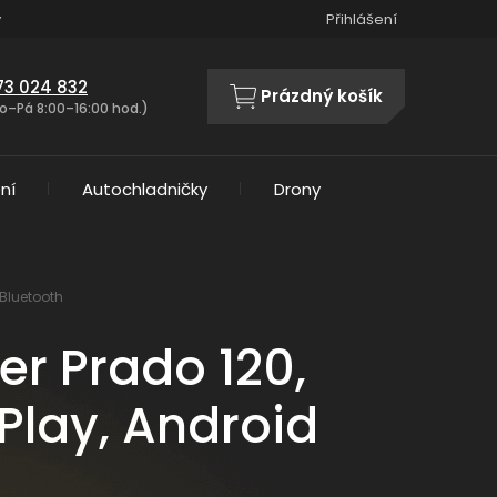
y
Přihlášení
73 024 832
Prázdný košík
NÁKUPNÍ
o–Pá 8:00–16:00 hod.)
KOŠÍK
ní
Autochladničky
Drony
 Bluetooth
er Prado 120,
Play, Android