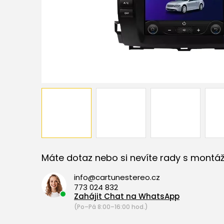
Máte dotaz nebo si nevíte rady s montáž
info@cartunestereo.cz
773 024 832
Zahájit Chat na WhatsApp
(Po–Pá 8:00–16:00 hod.)