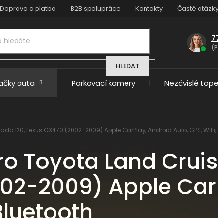
Doprava a platba
B2B spolupráce
Kontakty
Časté otázk
7
(P
HLEDAT
načky auta
Parkovací kamery
Nezávislé tope
rado 120, Lexus GX470 (2002-2009) Apple CarPlay, Android Auto, GPS, WiFi,
ro Toyota Land Cruis
02-2009) Apple Car
Bluetooth