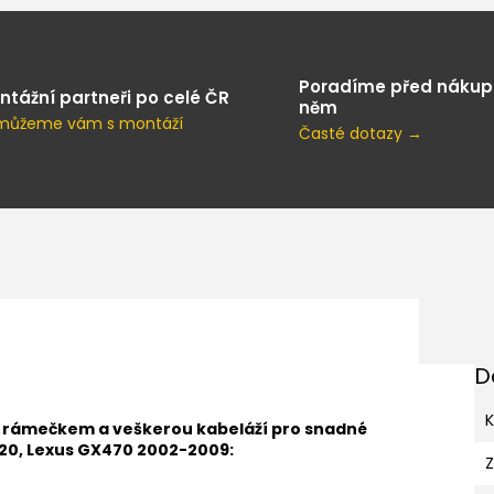
Poradíme před nákup
ntážní partneři po celé ČR
něm
můžeme vám s montáží
Časté dotazy →
D
K
s rámečkem a veškerou kabeláží pro snadné
120, Lexus GX470 2002-2009: