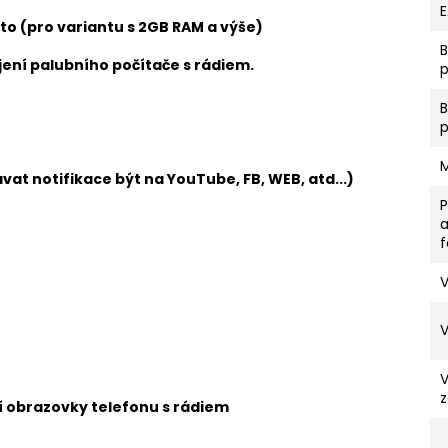
to (pro variantu s 2GB RAM a výše)
ení palubního počítače s rádiem.
p
vat notifikace být na YouTube, FB, WEB, atd...)
V
z
ní obrazovky telefonu s rádiem