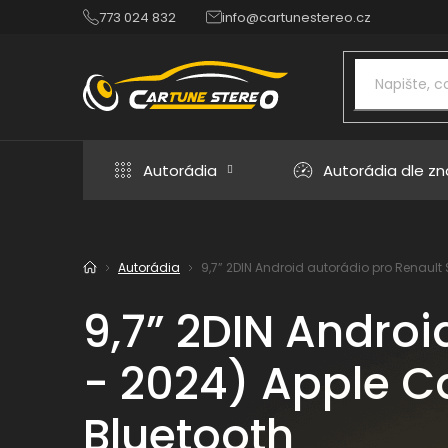
Přejít
773 024 832
info@cartunestereo.cz
na
obsah
Autorádia
Autorádia dle z
Autorádia
9,7” 2DIN Android autorádio pro Renault S
Domů
9,7” 2DIN Androi
- 2024) Apple Ca
Bluetooth