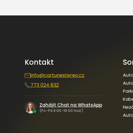
Z
á
p
a
t
í
Kontakt
So
info
@
cartunestereo.cz
Auto
Auto
773 024 832
Park
Kab
Zahájit Chat na WhatsApp
Nezá
(Po–Pá 8:00–16:00 hod.)
Auto