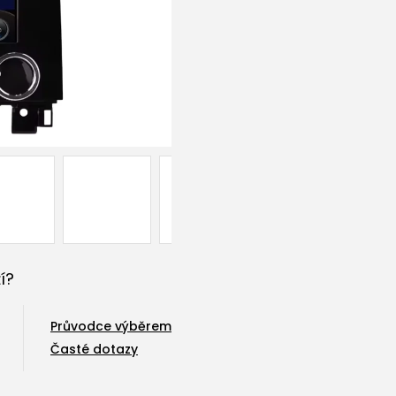
í?
Průvodce výběrem
Časté dotazy