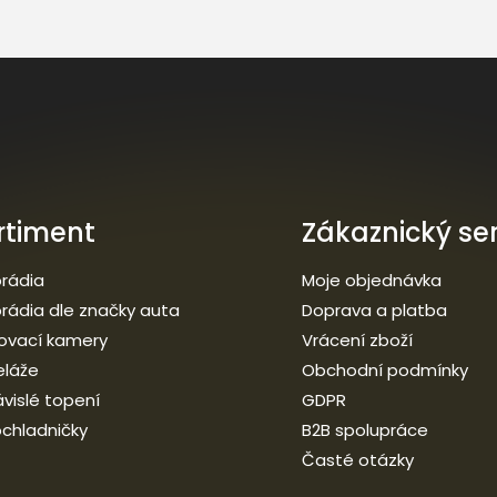
rtiment
Zákaznický ser
rádia
Moje objednávka
rádia dle značky auta
Doprava a platba
ovací kamery
Vrácení zboží
eláže
Obchodní podmínky
vislé topení
GDPR
chladničky
B2B spolupráce
Časté otázky