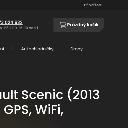
y
Přihlášení
73 024 832
Prázdný košík
NÁKUPNÍ
o–Pá 8:00–16:00 hod.)
KOŠÍK
ní
Autochladničky
Drony
ult Scenic (2013
 GPS, WiFi,