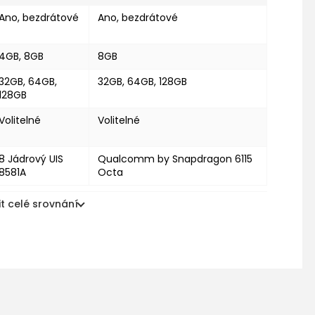
Ano, bezdrátové
Ano, bezdrátové
4GB, 8GB
8GB
32GB, 64GB,
32GB, 64GB, 128GB
128GB
Volitelné
Volitelné
8 Jádrový UIS
Qualcomm by Snapdragon 6115
8581A
Octa
t celé srovnání