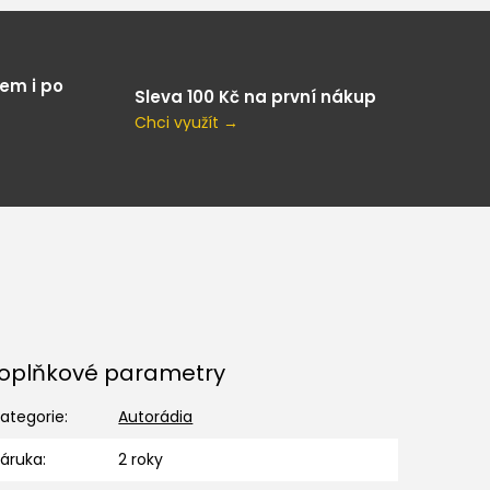
em i po
Sleva 100 Kč na první nákup
Chci využít →
oplňkové parametry
ategorie
:
Autorádia
Záruka
:
2 roky