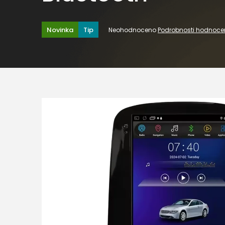
Průměrné
Novinka
Tip
Neohodnoceno
Podrobnosti hodnoce
hodnocení
produktu
je
0,0
z
5
hvězdiček.