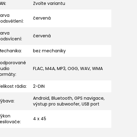
EAN
:
Zvolte variantu
Barva
červená
odsvětlení
:
Barva
červená
podsvícení
:
Mechanika
:
bez mechaniky
Podporované
audio
FLAC, M4A, MP3, OGG, WAV, WMA
formáty
:
elikost rádia
:
2-DIN
Android, Bluetooth, GPS navigace,
Výbava
:
výstup pro subwoofer, USB port
Výkon
4 x 45
esilovače
: