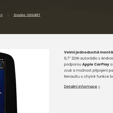
ní
Značka:
OSSURET
Velmi jednoduchá montá
9,7” 2DIN autorádio s Andro
podporou
Apple CarPlay
zvuk a možnost připojení pa
Renaultu o chytré funkce be
Detailní informace