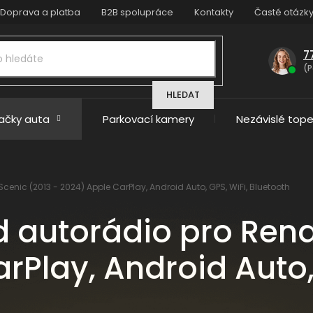
Doprava a platba
B2B spolupráce
Kontakty
Časté otázk
7
(P
HLEDAT
načky auta
Parkovací kamery
Nezávislé tope
cenic (2013 - 2024) Apple CarPlay, Android Auto, GPS, WiFi, Bluetooth
d autorádio pro Rena
rPlay, Android Auto,