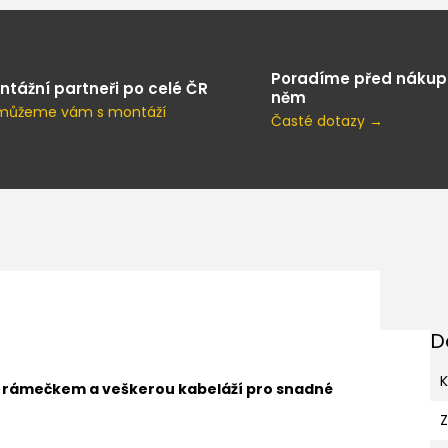
Poradíme před nákup
ntážní partneři po celé ČR
něm
můžeme vám s montáží
Časté dotazy →
D
K
s rámečkem a veškerou kabeláží pro snadné