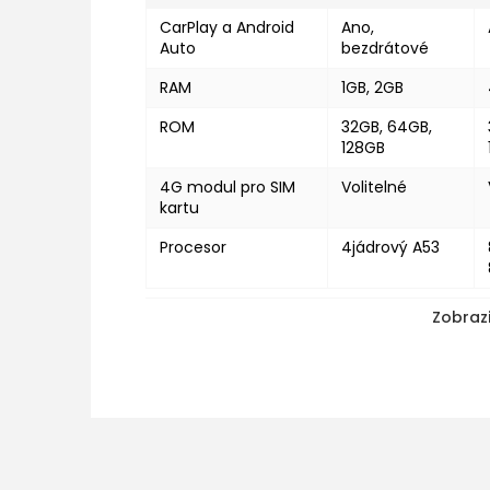
CarPlay a Android
Ano,
Auto
bezdrátové
RAM
1GB, 2GB
ROM
32GB, 64GB,
128GB
4G modul pro SIM
Volitelné
kartu
Procesor
4jádrový A53
Zobrazi