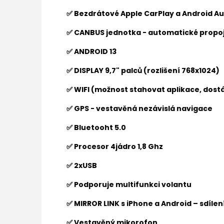
✅ Bezdrátové Apple CarPlay a Android Au
✅ CANBUS jednotka - automatické propoj
✅ ANDROID 13
✅ DISPLAY 9,7" palců (rozlišení
768x1024
)
✅ WIFI (možnost stahovat aplikace, dostá
✅ GPS - vestavěná nezávislá navigace
✅ Bluetooht 5.0
✅ Procesor 4jádro 1,8 Ghz
✅ 2xUSB
✅ Podporuje multifunkci volantu
✅ MIRROR LINK s iPhone a Android – sdíle
✅ Vestavěný mikorofon