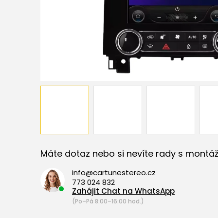
Máte dotaz nebo si nevíte rady s montáž
info@cartunestereo.cz
773 024 832
Zahájit Chat na WhatsApp
(Po–Pá 8:00–16:00 hod.)