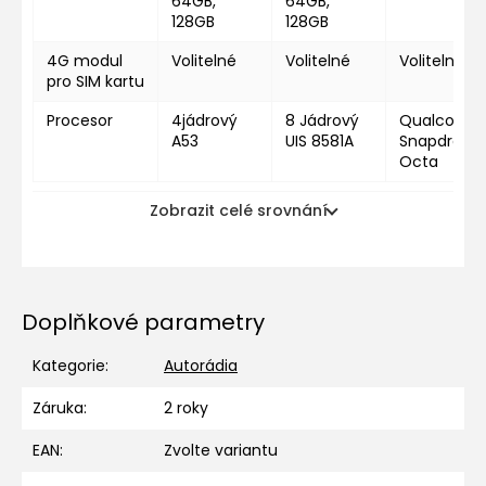
64GB,
64GB,
128GB
128GB
4G modul
Volitelné
Volitelné
Volitelné
pro SIM kartu
Procesor
4jádrový
8 Jádrový
Qualcomm
A53
UIS 8581A
Snapdragon
Octa
Zobrazit celé srovnání
Doplňkové parametry
Kategorie
:
Autorádia
Záruka
:
2 roky
EAN
:
Zvolte variantu