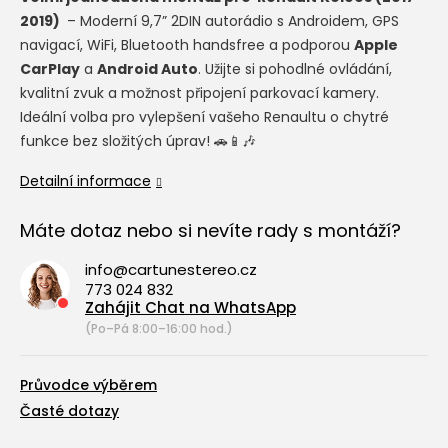
2019)
– Moderní 9,7” 2DIN autorádio s Androidem, GPS
navigací, WiFi, Bluetooth handsfree a podporou
Apple
CarPlay
a
Android Auto
. Užijte si pohodlné ovládání,
kvalitní zvuk a možnost připojení parkovací kamery.
Ideální volba pro vylepšení vašeho Renaultu o chytré
funkce bez složitých úprav! 🚗📱🎶
Detailní informace
Máte dotaz nebo si nevíte rady s montáží?
info@cartunestereo.cz
773 024 832
Zahájit Chat na WhatsApp
(Po–Pá 8:00–16:00 hod.)
Průvodce výběrem
Časté dotazy