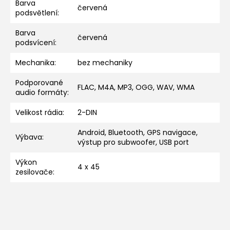
Barva
červená
podsvětlení
:
Barva
červená
podsvícení
:
Mechanika
:
bez mechaniky
Podporované
FLAC, M4A, MP3, OGG, WAV, WMA
audio formáty
:
Velikost rádia
:
2-DIN
Android, Bluetooth, GPS navigace,
Výbava
:
výstup pro subwoofer, USB port
Výkon
4 x 45
zesilovače
: