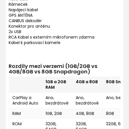
Rámeček
Napájecí kabel
GPS ANTÉNA
CANBUS dekodér
Konektor pro anténu
2x USB
RCA Kabel s externím mikrofonem zdarma
Kabel k parkovací kameře
Rozdíly mezi verzemi (1GB/2GB vs
4GB/8GB vs 8GB Snapdragon)
1GB a 2GB
4GB a 8GB
8GB Snap
RAM
CarPlay a
Ano,
Ano,
Ano, bezdr
Android Auto
bezdrátové
bezdrátové
RAM
1GB, 2GB
4GB, 8GB
8GB
ROM
32GB,
32GB,
32GB, 64GB