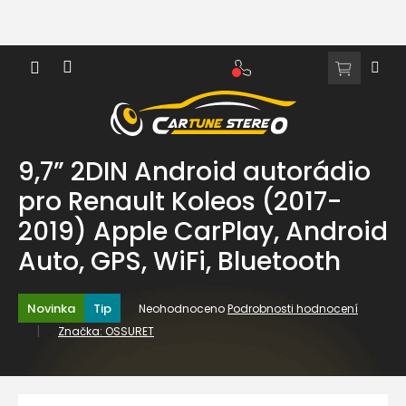
Přejít
na
obsah
NÁKUPNÍ
KOŠÍK
9,7” 2DIN Android autorádio
pro Renault Koleos (2017-
2019) Apple CarPlay, Android
Auto, GPS, WiFi, Bluetooth
Průměrné
Novinka
Tip
Neohodnoceno
Podrobnosti hodnocení
hodnocení
Značka:
OSSURET
produktu
je
0,0
z