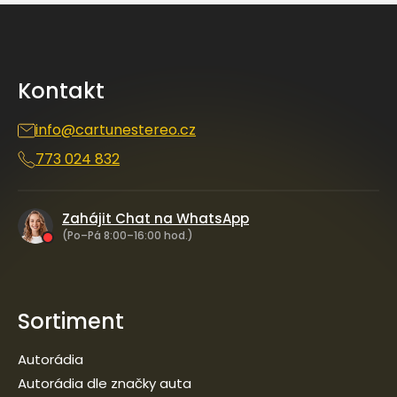
Z
á
p
a
Kontakt
t
í
info
@
cartunestereo.cz
773 024 832
Zahájit Chat na WhatsApp
(Po–Pá 8:00–16:00 hod.)
Sortiment
Autorádia
Autorádia dle značky auta