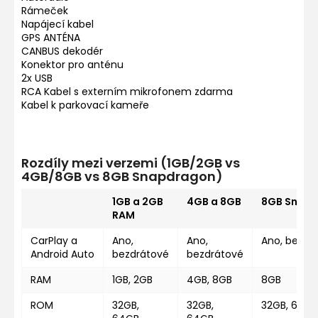
Rámeček
Napájecí kabel
GPS ANTÉNA
CANBUS dekodér
Konektor pro anténu
2x USB
RCA Kabel s externím mikrofonem zdarma
Kabel k parkovací kameře
Rozdíly mezi verzemi (1GB/2GB vs
4GB/8GB vs 8GB Snapdragon)
1GB a 2GB
4GB a 8GB
8GB Snap
RAM
CarPlay a
Ano,
Ano,
Ano, bezdr
Android Auto
bezdrátové
bezdrátové
RAM
1GB, 2GB
4GB, 8GB
8GB
ROM
32GB,
32GB,
32GB, 64GB