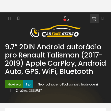
Přejít
na
obsah
NÁKUPNÍ
KOŠÍK
9,7” 2DIN Android autorádio
pro Renault Talisman (2017-
2019) Apple CarPlay, Android
Auto, GPS, WiFi, Bluetooth
Průměrné
Novinka
Tip
Neohodnoceno
Podrobnosti hodnocení
hodnocení
Značka:
OSSURET
produktu
je
0,0
z