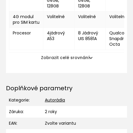
64GB,
64GB,
128GB
128GB
4G modul
Volitelné
Volitelné
Volitelné
pro SIM kartu
Procesor
4jádrový
8 Jádrový
Qualcomm
A53
UIS 8581A
Snapdragon
Octa
Zobrazit celé srovnání
Doplňkové parametry
Kategorie
:
Autorádia
Záruka
:
2 roky
EAN
:
Zvolte variantu