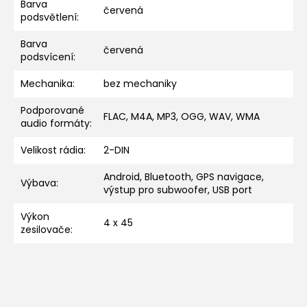
Barva
červená
podsvětlení
:
Barva
červená
podsvícení
:
Mechanika
:
bez mechaniky
Podporované
FLAC, M4A, MP3, OGG, WAV, WMA
audio formáty
:
Velikost rádia
:
2-DIN
Android, Bluetooth, GPS navigace,
Výbava
:
výstup pro subwoofer, USB port
Výkon
4 x 45
zesilovače
: