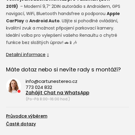
2019)
– Moderní 9,7” 2DIN autorádio s Androidem, GPS
navigací, WiFi, Bluetooth handsfree a podporou
Apple
CarPlay
a
Android Auto
. Užijte si pohodlné ovládání,
kvalitní zvuk a možnost připojení parkovací kamery.
Ideální volba pro vylepšení vašeho Renaultu o chytré
funkce bez složitých úprav! 🚗📱🎶
Detailní informace
Máte dotaz nebo si nevíte rady s montáží?
info@cartunestereo.cz
773 024 832
Zahájit Chat na WhatsApp
(Po–Pá 8:00–16:00 hod.)
Průvodce výběrem
Časté dotazy