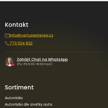
Z
á
p
a
Kontakt
t
í
info
@
cartunestereo.cz
773 024 832
Zahájit Chat na WhatsApp
(Po–Pá 8:00–16:00 hod.)
Sortiment
Autorádia
Autorádia dle značky auta