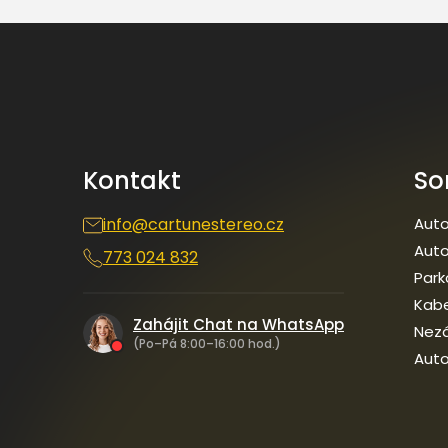
Z
á
p
a
t
í
Kontakt
So
info
@
cartunestereo.cz
Auto
Auto
773 024 832
Park
Kab
Zahájit Chat na WhatsApp
Nezá
(Po–Pá 8:00–16:00 hod.)
Auto