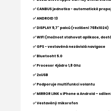
✅ CANBUS jednotka - automatické propoj
✅ ANDROID 13
✅ DISPLAY 9,7" palců (rozlišení
768x1024
)
✅ WIFI (možnost stahovat aplikace, dostá
✅ GPS - vestavěná nezávislá navigace
✅ Bluetooht 5.0
✅ Procesor 4jádro 1,8 Ghz
✅ 2xUSB
✅ Podporuje multifunkci volantu
✅ MIRROR LINK s iPhone a Android – sdíle
✅ Vestavěný mikorofon