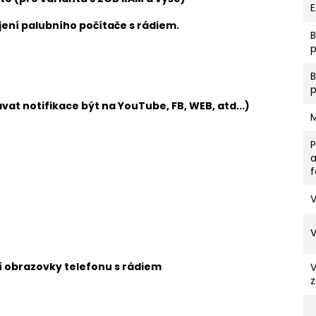
ení palubního počítače s rádiem.
p
vat notifikace být na YouTube, FB, WEB, atd...)
V
ní obrazovky telefonu s rádiem
z