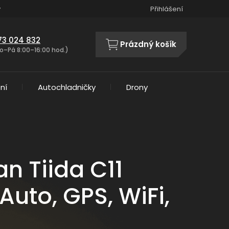
y
Přihlášení
73 024 832
Prázdný košík
NÁKUPNÍ
o–Pá 8:00–16:00 hod.)
KOŠÍK
ní
Autochladničky
Drony
n Tiida C11
uto, GPS, WiFi,