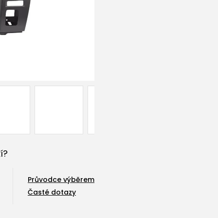
í?
Průvodce výběrem
Časté dotazy