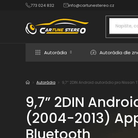
Přejít
773 024 832
info@cartunestereo.cz
na
obsah
Autorádia
Autorádia dle z
Autorádia
9,7” 2DIN Android autorádio pro Nissan Ti
Domů
9,7” 2DIN Androi
(2004-2013) Appl
Bluetooth