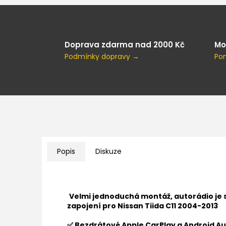
Doprava zdarma nad 2000 Kč
Mo
Podmínky dopravy →
Po
Popis
Diskuze
Velmi jednoduchá montáž, autorádio je
zapojení pro
Nissan Tiida C11 2004-2013
✅ Bezdrátové Apple CarPlay a Android Au