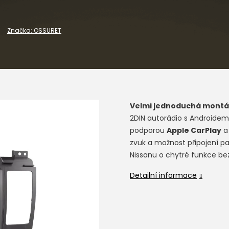
Značka:
OSSURET
Velmi jednoduchá montá
2DIN autorádio s Androidem,
podporou
Apple CarPlay
zvuk a možnost připojení pa
Nissanu o chytré funkce bez
Detailní informace