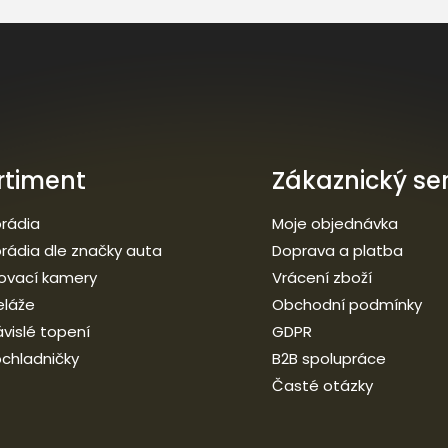
rtiment
Zákaznický ser
rádia
Moje objednávka
rádia dle značky auta
Doprava a platba
ovací kamery
Vrácení zboží
eláže
Obchodní podmínky
vislé topení
GDPR
chladničky
B2B spolupráce
Časté otázky