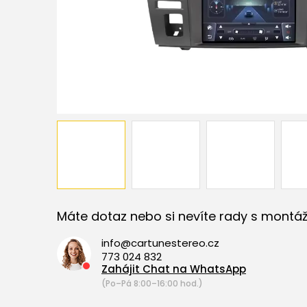
Máte dotaz nebo si nevíte rady s montáž
info@cartunestereo.cz
773 024 832
Zahájit Chat na WhatsApp
(Po–Pá 8:00–16:00 hod.)