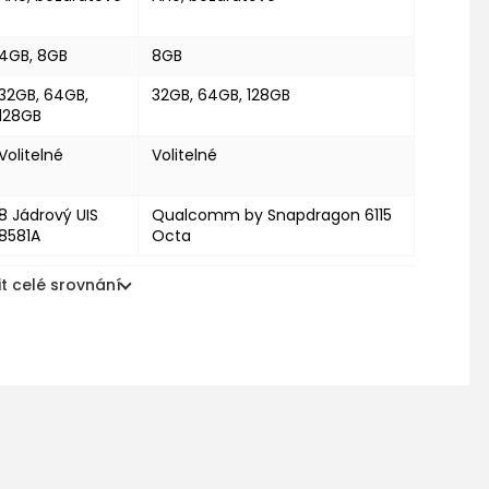
4GB, 8GB
8GB
32GB, 64GB,
32GB, 64GB, 128GB
128GB
Volitelné
Volitelné
8 Jádrový UIS
Qualcomm by Snapdragon 6115
8581A
Octa
t celé srovnání