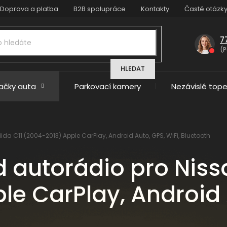
Doprava a platba
B2B spolupráce
Kontakty
Časté otázk
7
(P
HLEDAT
načky auta
Parkovací kamery
Nezávislé tope
ida C11 (2004-2013) Apple CarPlay, Android Auto, GPS, WiFi, Bluetooth
d autorádio pro Nissa
e CarPlay, Android A