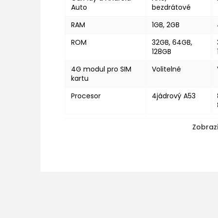
Auto
bezdrátové
RAM
1GB, 2GB
ROM
32GB, 64GB,
128GB
4G modul pro SIM
Volitelné
kartu
Procesor
4jádrový A53
Zobrazi