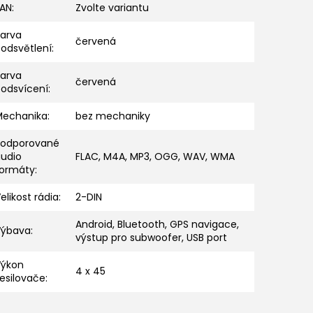
EAN
:
Zvolte variantu
Barva
červená
odsvětlení
:
Barva
červená
podsvícení
:
Mechanika
:
bez mechaniky
Podporované
audio
FLAC, M4A, MP3, OGG, WAV, WMA
formáty
:
elikost rádia
:
2-DIN
Android, Bluetooth, GPS navigace,
Výbava
:
výstup pro subwoofer, USB port
Výkon
4 x 45
esilovače
: