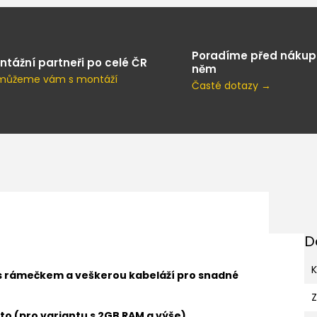
Poradíme před nákup
ntážní partneři po celé ČR
něm
můžeme vám s montáží
Časté dotazy →
D
K
 s rámečkem a veškerou kabeláží pro snadné
to (pro variantu s 2GB RAM a výše)