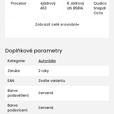
Procesor
4jádrový
8 Jádrový
Qualcomm
A53
UIS 8581A
Snapdragon
Octa
Zobrazit celé srovnání
Doplňkové parametry
Kategorie
:
Autorádia
Záruka
:
2 roky
EAN
:
Zvolte variantu
Barva
červená
podsvětlení
:
Barva
červená
podsvícení
: