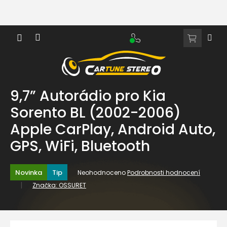
Přejít
na
obsah
NÁKUPNÍ
KOŠÍK
9,7” Autorádio pro Kia
Sorento BL (2002-2006)
Apple CarPlay, Android Auto,
GPS, WiFi, Bluetooth
Průměrné
Novinka
Tip
Neohodnoceno
Podrobnosti hodnocení
hodnocení
Značka:
OSSURET
produktu
je
0,0
z