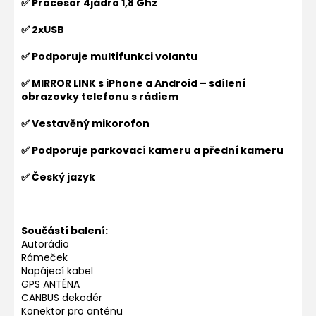
✅ Procesor 4jádro 1,8 Ghz
✅ 2xUSB
✅ Podporuje multifunkci volantu
✅ MIRROR LINK s iPhone a Android – sdílení
obrazovky telefonu s rádiem
✅ Vestavěný mikorofon
✅ Podporuje parkovací kameru a přední kameru
✅ Český jazyk
Součástí balení:
Autorádio
Rámeček
Napájecí kabel
GPS ANTÉNA
CANBUS dekodér
Konektor pro anténu