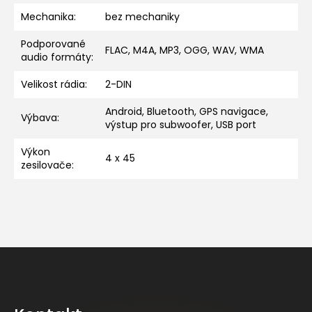
Mechanika
:
bez mechaniky
Podporované
FLAC, M4A, MP3, OGG, WAV, WMA
audio formáty
:
Velikost rádia
:
2-DIN
Android, Bluetooth, GPS navigace,
Výbava
:
výstup pro subwoofer, USB port
Výkon
4 x 45
zesilovače
:
Z
á
p
a