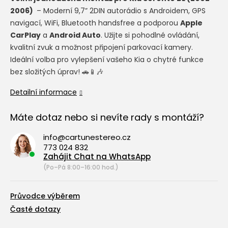
2006)
– Moderní 9,7” 2DIN autorádio s Androidem, GPS
navigací, WiFi, Bluetooth handsfree a podporou
Apple
CarPlay
a
Android Auto
. Užijte si pohodlné ovládání,
kvalitní zvuk a možnost připojení parkovací kamery.
Ideální volba pro vylepšení vašeho Kia o chytré funkce
bez složitých úprav! 🚗📱🎶
Detailní informace
Máte dotaz nebo si nevíte rady s montáží?
info@cartunestereo.cz
773 024 832
Zahájit Chat na WhatsApp
(Po–Pá 8:00–16:00 hod.)
Průvodce výběrem
Časté dotazy