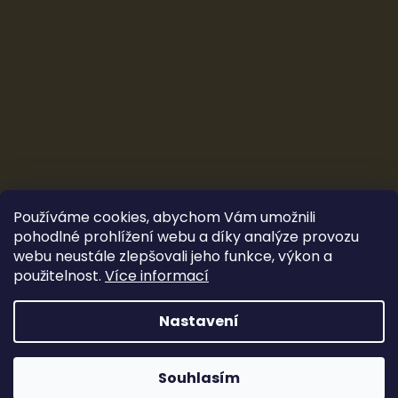
Používáme cookies, abychom Vám umožnili
pohodlné prohlížení webu a díky analýze provozu
webu neustále zlepšovali jeho funkce, výkon a
použitelnost.
Více informací
Vytvořil Shoptet
&
Ludec
Nastavení
Sleva 100 Kč
Copyright 2026
CarTune Stereo s.r.o.
. Všechna práva
vyhrazena.
Souhlasím