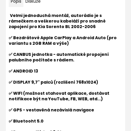
Popis
Diskuze
Velmi jednoduchá montáž, autorádio je s
rámečkem a veškerou kabeláží pro snadné
zapojení pro
Kia Sorento BL 2002-2006
✅ Bezdrátové Apple CarPlay a Android Auto (pro
variantu s 2GB RAM a výše)
✅ CANBUS jednotka - automatické propojení
palubního počítače s rádiem.
✅ ANDROID 13
✅ DISPLAY 9,7" palců (rozlišení
768x1024
)
✅ WIFI (možnost stahovat aplikace, dostávat
notifikace být na YouTube, FB, WEB, atd...)
✅ GPS - vestavěná nezávislá navigace
✅ Bluetooht 5.0