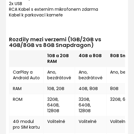
2x USB
RCA Kabel s externím mikrofonem zdarma
Kabel k parkovací kameře
Rozdíly mezi verzemi (1GB/2GB vs
4GB/8GB vs 8GB Snapdragon)
1GB a 2GB
4GB a 8GB
8GB Snap
RAM
CarPlay a
Ano,
Ano,
Ano, bezdr
Android Auto
bezdrátové
bezdrátové
RAM
1GB, 2GB
4GB, 8GB
8GB
ROM
32GB,
32GB,
32GB, 64GB
64GB,
64GB,
128GB
128GB
4G modul
Volitelné
Volitelné
Volitelné
pro SIM kartu