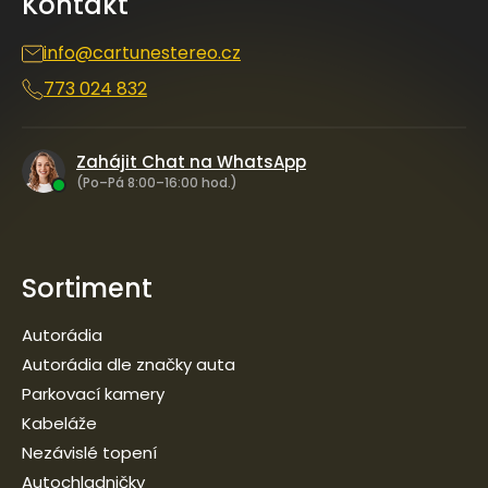
Kontakt
t
í
info
@
cartunestereo.cz
773 024 832
Zahájit Chat na WhatsApp
(Po–Pá 8:00–16:00 hod.)
Sortiment
Autorádia
Autorádia dle značky auta
Parkovací kamery
Kabeláže
Nezávislé topení
Autochladničky