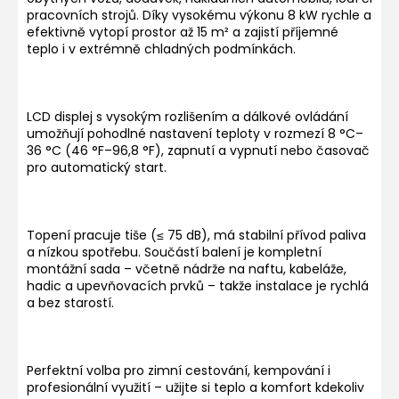
pracovních strojů. Díky vysokému výkonu 8 kW rychle a
efektivně vytopí prostor až 15 m² a zajistí příjemné
teplo i v extrémně chladných podmínkách.
LCD displej s vysokým rozlišením a dálkové ovládání
umožňují pohodlné nastavení teploty v rozmezí 8 °C–
36 °C (46 °F–96,8 °F), zapnutí a vypnutí nebo časovač
pro automatický start.
Topení pracuje tiše (≤ 75 dB), má stabilní přívod paliva
a nízkou spotřebu. Součástí balení je kompletní
montážní sada – včetně nádrže na naftu, kabeláže,
hadic a upevňovacích prvků – takže instalace je rychlá
a bez starostí.
Perfektní volba pro zimní cestování, kempování i
profesionální využití – užijte si teplo a komfort kdekoliv