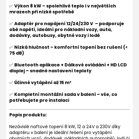
✅
Výkon 8 kW – spolehlivé teplo i v největších
mrazech při nízké spotřebě
✅
Adaptér pro n
apájení 12/24/230 V – podporuje
obě napětí, ideální pro nákladní vozy, auta,
dodávky, autobusy, obytné vozy i lodě
✅
Nízká hlučnost – komfortní topení bez rušení (<
75 dB)
✅
Bluetooth aplikace +
Dálkové ovládání + HD LCD
displej – snadné nastavení teploty
✅
Účinné vytápění až 15 m²
✅
Kompletní montážní sada v balení – vše, co
potřebujete pro instalaci
Popis produktu:
Nezávislé naftové topení 8 kW, 12 a 24V a 230V díky
adaptéru v balení je ideální řešení pro vytápění
obytných vozů, dodávek, nákladních automobilů, lodí či