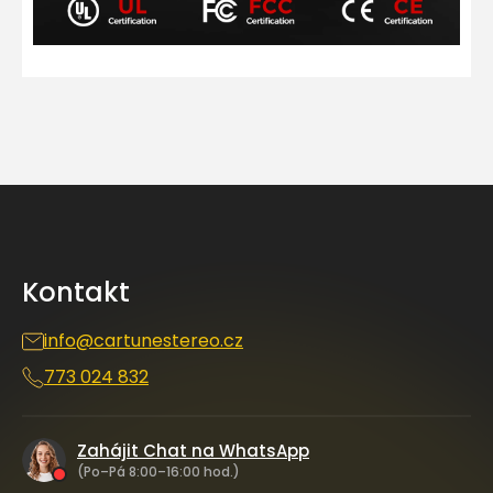
Z
á
p
a
Kontakt
t
í
info
@
cartunestereo.cz
773 024 832
Zahájit Chat na WhatsApp
(Po–Pá 8:00–16:00 hod.)