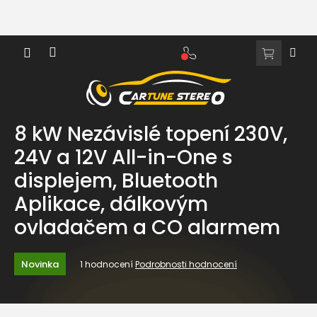
Přejít
na
obsah
NÁKUPNÍ
KOŠÍK
8 kW Nezávislé topení 230V,
24V a 12V All-in-One s
displejem, Bluetooth
Aplikace, dálkovým
ovladačem a CO alarmem
Průměrné
Novinka
1 hodnocení
Podrobnosti hodnocení
hodnocení
produktu
je
5,0