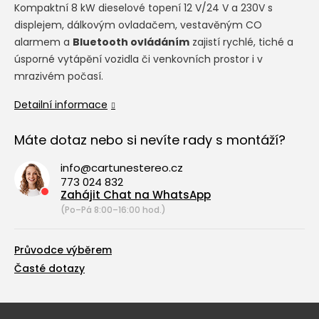
Kompaktní 8 kW dieselové topení 12 V/24 V a 230V s
displejem, dálkovým ovladačem, vestavěným CO
alarmem a
Bluetooth ovládáním
zajistí rychlé, tiché a
úsporné vytápění vozidla či venkovních prostor i v
mrazivém počasí.
Detailní informace
Máte dotaz nebo si nevíte rady s montáží?
info@cartunestereo.cz
773 024 832
Zahájit Chat na WhatsApp
(Po–Pá 8:00–16:00 hod.)
Průvodce výběrem
Časté dotazy