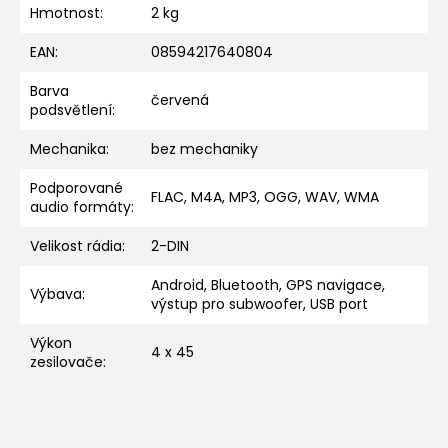
Hmotnost
:
2 kg
EAN
:
08594217640804
Barva
červená
podsvětlení
:
Mechanika
:
bez mechaniky
Podporované
FLAC, M4A, MP3, OGG, WAV, WMA
audio formáty
:
Velikost rádia
:
2-DIN
Android, Bluetooth, GPS navigace,
Výbava
:
výstup pro subwoofer, USB port
Výkon
4 x 45
zesilovače
: