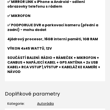
✅ MIRROR LINK s iPhone a Android - sdílení
obrazovky telefonu s rádiem
✅ MIKROFON
✅ PODPORUJE DVR a parkovací kameru (přední a
zadní) - mohu dodat
4jádrový procesor, 16GB interní paměti, 1GB RAM
VÝKON 4x45 WATTŮ, 12V
SOUČÁSTÍ BALENÍ: RÁDIO + RÁMEČEK + MIKROFON +
CANBUS + NAPÁJECÍ KABEL + GPS ANTÉNA + 2x USB
KABEL+ RCA VSTUP\VÝSTUP + KABELÁŽ KE KAMEŘE +
NÁVOD
Doplňkové parametry
Kategorie
:
Autorádia