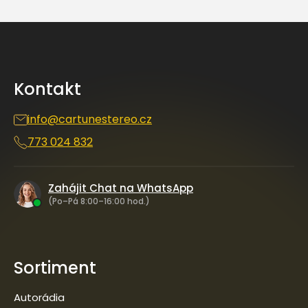
Z
á
p
a
Kontakt
t
í
info
@
cartunestereo.cz
773 024 832
Zahájit Chat na WhatsApp
(Po–Pá 8:00–16:00 hod.)
Sortiment
Autorádia