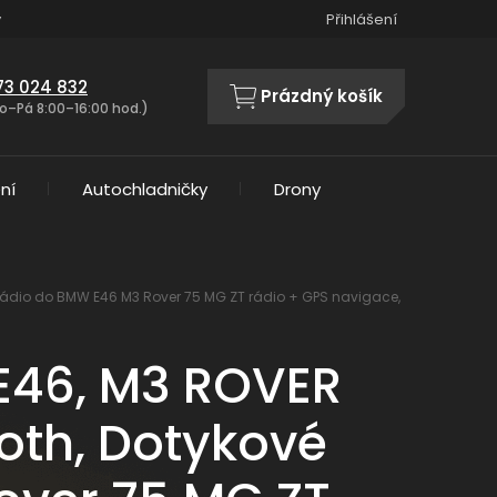
y
Přihlášení
73 024 832
Prázdný košík
NÁKUPNÍ
o–Pá 8:00–16:00 hod.)
KOŠÍK
ní
Autochladničky
Drony
utorádio do BMW E46 M3 Rover 75 MG ZT rádio + GPS navigace,
E46, M3 ROVER
tooth, Dotykové