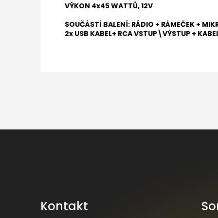
VÝKON 4x45 WATTŮ, 12V
SOUČÁSTÍ BALENÍ: RÁDIO + RÁMEČEK + MIK
2x USB KABEL+ RCA VSTUP\VÝSTUP + KABE
Z
á
p
a
t
í
Kontakt
So