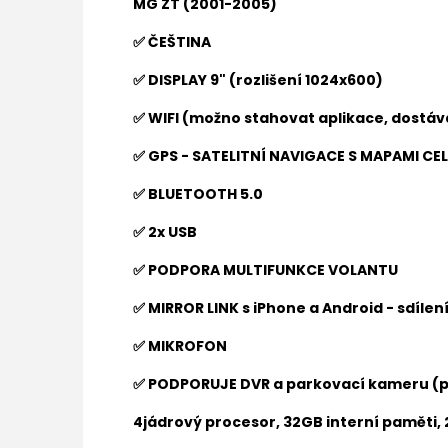
MG ZT (2001-2005)
✅ ČEŠTINA
✅ DISPLAY 9" (rozlišení 1024x600)
✅ WIFI (možno stahovat aplikace, dostáva
✅ GPS - SATELITNÍ NAVIGACE S MAPAMI C
✅ BLUETOOTH 5.0
✅ 2x USB
✅ PODPORA MULTIFUNKCE VOLANTU
✅ MIRROR LINK s iPhone a Android - sdíle
✅ MIKROFON
✅ PODPORUJE DVR a parkovací kameru (p
4jádrový procesor, 32GB interní paměti,