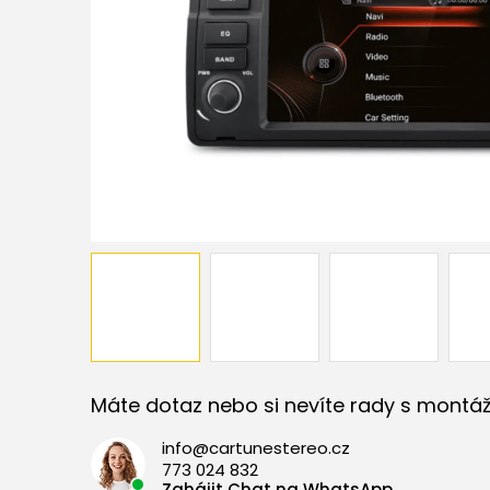
Máte dotaz nebo si nevíte rady s montáž
info@cartunestereo.cz
773 024 832
Zahájit Chat na WhatsApp