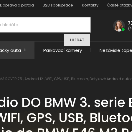
Doprava a platba
B2B spolupráce
Kontakty
Časté otázk
7
(P
HLEDAT
načky auta
Parkovací kamery
Nezávislé tope
M3 ROVER 75 , Android 12 , WIFI, GPS, USB, Bluetooth, Dotykové Android a
io DO BMW 3. serie 
 WIFI, GPS, USB, Blue