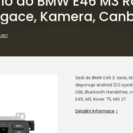
io do BMW E46 M3 R
igace, Kamera, Can
URET
Sedí do BMW E46 3. Serie, 
disponuje Android 12.0 sys
USB, Bluetooth Handsfree, 
E46, M3, Rover 75, MG ZT
Detailní informace