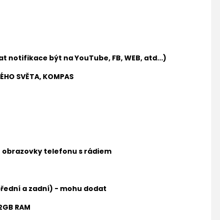
t notifikace být na YouTube, FB, WEB, atd...)
ELÉHO SVĚTA, KOMPAS
ní obrazovky telefonu s rádiem
řední a zadní) - mohu dodat
 2GB RAM