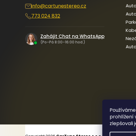
info
@
cartunestereo.cz
Auto
Auto
773 024 832
Park
Kab
Zahájit Chat na WhatsApp
Nezá
(Po–Pá 8:00–16:00 hod.)
Auto
Používáme
prohlížení
zlepšovali 