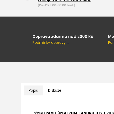
(Po–Pá 8:00–16:00 hod.)
Doprava zdarma nad 2000 Kč
Mo
Podmínky dopravy →
Po
Popis
Diskuze
✅2GB RAM + 32GB ROM + ANDROID 12 + RDS