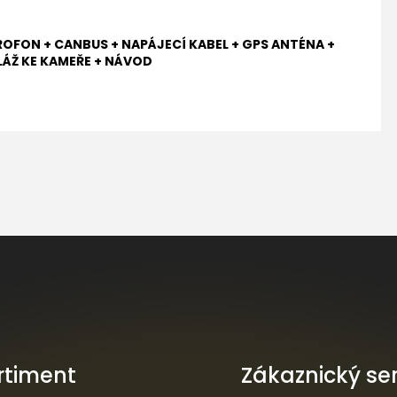
ROFON + CANBUS + NAPÁJECÍ KABEL + GPS ANTÉNA +
LÁŽ KE KAMEŘE + NÁVOD
rtiment
Zákaznický ser