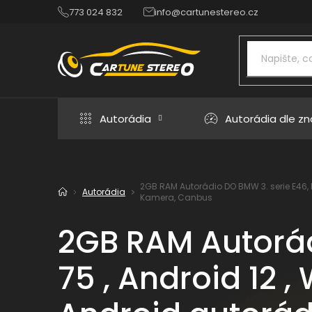
Přejít
773 024 832
info@cartunestereo.cz
na
obsah
Autorádia
Autorádia dle z
2GB RAM Autorádio DO BMW 3. serie E46, 
Autorádia
Domů
Kamera, Canbus
2GB RAM Autorád
75 , Android 12 ,