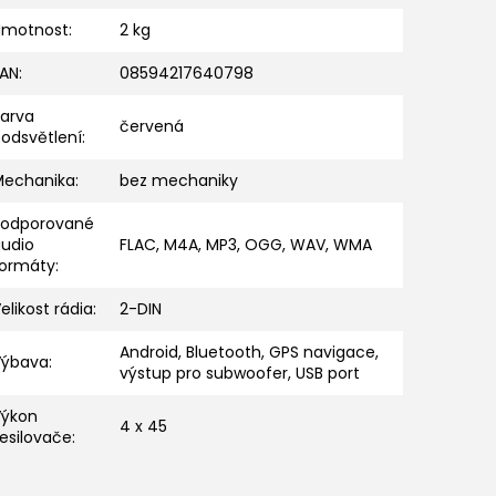
Hmotnost
:
2 kg
EAN
:
08594217640798
Barva
červená
odsvětlení
:
Mechanika
:
bez mechaniky
Podporované
audio
FLAC, M4A, MP3, OGG, WAV, WMA
formáty
:
elikost rádia
:
2-DIN
Android, Bluetooth, GPS navigace,
Výbava
:
výstup pro subwoofer, USB port
Výkon
4 x 45
esilovače
: