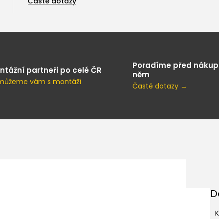
Časté dotazy
Poradíme před nákup
ntážní partneři po celé ČR
něm
můžeme vám s montáží
Časté dotazy →
D
K