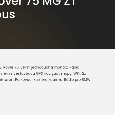
over 75 MG ZT
bus
M3, Rover 75, velmi jednoduchá montáž. Rádio
témem s vestavěnou GPS navigací, mapy, WIFI, 2x
mikrofon. Parkovací kamera zdarma. Rádio pro BMW