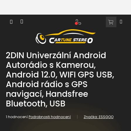
Přejít
na
obsah
NÁKUPNÍ
KOŠÍK
2DIN Univerzální Android
Autorádio s Kamerou,
Android 12.0, WIFI GPS USB,
Android rádio s GPS
navigací, Handsfree
Bluetooth, USB
Průměrné
1 hodnocení
Podrobnosti hodnocení
Značka:
ESSGOO
hodnocení
produktu