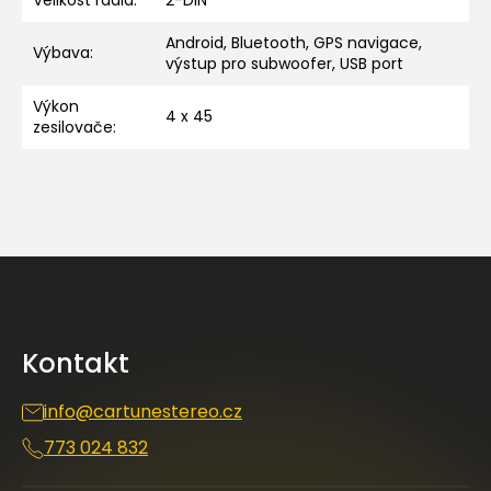
Velikost rádia
:
2-DIN
Android, Bluetooth, GPS navigace,
Výbava
:
výstup pro subwoofer, USB port
Výkon
4 x 45
zesilovače
:
Z
á
p
a
Kontakt
t
í
info
@
cartunestereo.cz
773 024 832