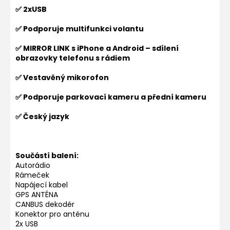
✅ 2xUSB
✅ Podporuje multifunkci volantu
✅ MIRROR LINK s iPhone a Android – sdílení
obrazovky telefonu s rádiem
✅ Vestavěný mikorofon
✅ Podporuje parkovací kameru a přední kameru
✅ Český jazyk
Součástí balení:
Autorádio
Rámeček
Napájecí kabel
GPS ANTÉNA
CANBUS dekodér
Konektor pro anténu
2x USB