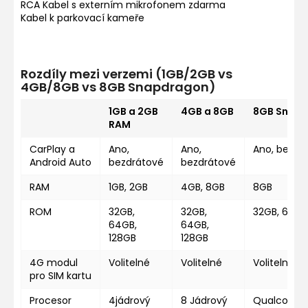
RCA Kabel s externím mikrofonem zdarma
Kabel k parkovací kameře
Rozdíly mezi verzemi (1GB/2GB vs
4GB/8GB vs 8GB Snapdragon)
1GB a 2GB
4GB a 8GB
8GB Snap
RAM
CarPlay a
Ano,
Ano,
Ano, bezdr
Android Auto
bezdrátové
bezdrátové
RAM
1GB, 2GB
4GB, 8GB
8GB
ROM
32GB,
32GB,
32GB, 64GB
64GB,
64GB,
128GB
128GB
4G modul
Volitelné
Volitelné
Volitelné
pro SIM kartu
Procesor
4jádrový
8 Jádrový
Qualcomm