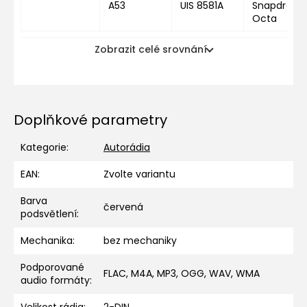
A53
UIS 8581A
Snapdragon
Octa
Zobrazit celé srovnání
Doplňkové parametry
Kategorie
:
Autorádia
EAN
:
Zvolte variantu
Barva
červená
podsvětlení
:
Mechanika
:
bez mechaniky
Podporované
FLAC, M4A, MP3, OGG, WAV, WMA
audio formáty
: