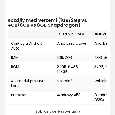
Rozdíly mezi verzemi (1GB/2GB vs
4GB/8GB vs 8GB Snapdragon)
1GB a 2GB RAM
4GB a 8GB
CarPlay a Android
Ano, bezdrátové
Ano, bezdr
Auto
RAM
1GB, 2GB
4GB, 8GB
ROM
32GB, 64GB,
32GB, 64GB
128GB
4G modul pro SIM
Volitelné
Volitelné
kartu
Procesor
4jádrový A53
8 Jádrový U
8581A
Zobrazit celé srovnání