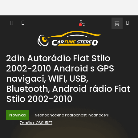
Přejít
na
obsah
NÁKUPNÍ
KOŠÍK
2din Autorádio Fiat Stilo
2002-2010 Android s GPS
navigací, WIFI, USB,
Bluetooth, Android rádio Fiat
Stilo 2002-2010
Průměrné
Novinka
Neohodnoceno
Podrobnosti hodnocení
hodnocení
Značka:
OSSURET
produktu
je
0,0