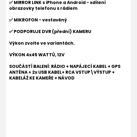
✅ MIRROR LINK s iPhone a Android - sdílení
obrazovky telefonu s rádiem
✅ MIKROFON - vestavěný
✅ PODPORUJE DVR (přední) KAMERU
Výkon zvolte ve variantách.
VÝKON 4x45 WATTŮ, 12V
SOUČÁSTÍ BALENÍ: RÁDIO + NAPÁJECÍ KABEL + GPS
ANTÉNA + 2x USB KABEL+ RCA VSTUP\VÝSTUP +
KABELÁŽ KE KAMEŘE + NÁVOD