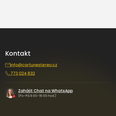
Z
á
p
a
Kontakt
t
í
info
@
cartunestereo.cz
773 024 832
Zahájit Chat na WhatsApp
(Po–Pá 8:00–16:00 hod.)