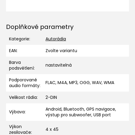
Doplňkové parametry
Kategorie
:
Autorádia
EAN
:
Zvolte variantu
Barva
nastavitelná
podsvětlení
:
Podporované
FLAC, M4A, MP3, OGG, WAV, WMA
audio formáty
:
Velikost rádia
:
2-DIN
Android, Bluetooth, GPS navigace,
Výbava
:
výstup pro subwoofer, USB port
Výkon
4 x 45
zesilovače
: