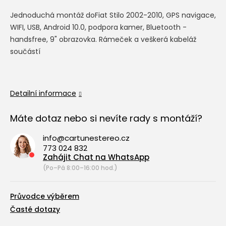
Jednoduchá montáž do
Fiat Stilo 2002-2010
, GPS navigace,
WIFI, USB, Android 10.0, podpora kamer, Bluetooth -
handsfree, 9" obrazovka. Rámeček a veškerá kabeláž
součástí
Detailní informace
Máte dotaz nebo si nevíte rady s montáží?
info@cartunestereo.cz
773 024 832
Zahájit Chat na WhatsApp
(Po–Pá 8:00–16:00 hod.)
Průvodce výběrem
Časté dotazy