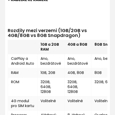
Rozdíly mezi verzemi (1GB/2GB vs
4GB/8GB vs 8GB Snapdragon)
1GB a 2GB
4GB a 8GB
8GB Snap
RAM
CarPlay a
Ano,
Ano,
Ano, bezdr
Android Auto
bezdrátové
bezdrátové
RAM
1GB, 2GB
4GB, 8GB
8GB
ROM
32GB,
32GB,
32GB, 64GB
64GB,
64GB,
128GB
128GB
4G modul
Volitelné
Volitelné
Volitelné
pro SIM kartu
Procesor
4jádrový
8 Jádrový
Qualcomm