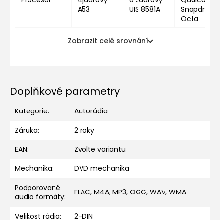
A53
UIS 8581A
Snapdragon
Octa
Zobrazit celé srovnání
Doplňkové parametry
Kategorie
:
Autorádia
Záruka
:
2 roky
EAN
:
Zvolte variantu
Mechanika
:
DVD mechanika
Podporované
FLAC, M4A, MP3, OGG, WAV, WMA
audio formáty
:
Velikost rádia
:
2-DIN