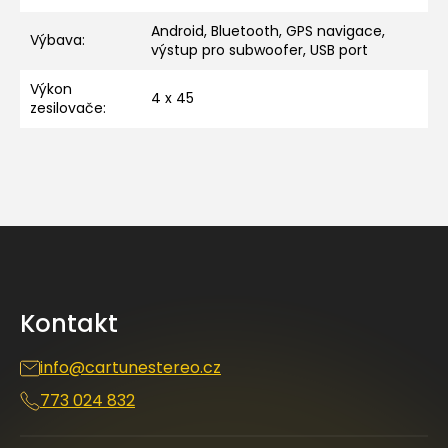
Android, Bluetooth, GPS navigace,
Výbava
:
výstup pro subwoofer, USB port
Výkon
4 x 45
zesilovače
:
Z
á
p
a
Kontakt
t
í
info
@
cartunestereo.cz
773 024 832