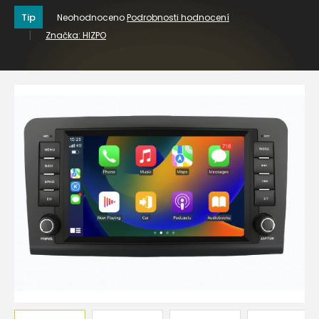
Průměrné
Tip
Neohodnoceno
Podrobnosti hodnocení
hodnocení
Značka:
HIZPO
produktu
je
0,0
z
5
hvězdiček.