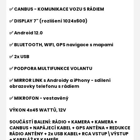
✅ CANBUS - KOMUNIKACE VOZU S RÁDIEM
✅ DISPLAY 7" (rozlišení 1024x600)
✅ Android 12.0
✅ BLUETOOTH, WIFI, GPS navigace s mapami
✅ 2x USB
✅ PODPORA MULTIFUNKCE VOLANTU
✅ MIRROR LINK s Androidy a iPhony - sdílení
obrazovky telefonu s rádiem
✅ MIKROFON - vestavěný
VÝKON 4x45 WATTŮ, 12V
SOUČÁSTÍ BALENÍ: RÁDIO + KAMERA + KAMERA +
CANBUS + NAPÁJECÍ KABEL + GPS ANTÉNA + REDUKCE
RÁDIO ANTÉNY + 2x USB KABEL+ RCA VSTUP\VÝSTUP
+ KABELÁŽ KE KAMEŘE