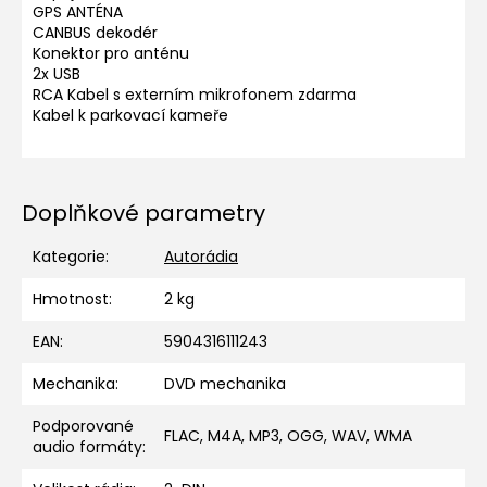
GPS ANTÉNA
CANBUS dekodér
Konektor pro anténu
2x USB
RCA Kabel s externím mikrofonem zdarma
Kabel k parkovací kameře
Doplňkové parametry
Kategorie
:
Autorádia
Hmotnost
:
2 kg
EAN
:
5904316111243
Mechanika
:
DVD mechanika
Podporované
FLAC, M4A, MP3, OGG, WAV, WMA
audio formáty
: