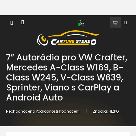
Přejít
na
obsah
NÁKUPNÍ
KOŠÍK
7” Autorádio pro VW Crafter,
Mercedes A-Class W169, B-
Class W245, V-Class W639,
Sprinter, Viano s CarPlay a
Android Auto
Průměrné
Neohodnoceno
Podrobnosti hodnocení
Značka:
HIZPO
hodnocení
produktu
je
0,0