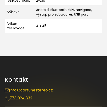
Velikost rádia
:
2-DIN
Android, Bluetooth, GPS navigace,
Výbava
:
výstup pro subwoofer, USB port
Výkon
4 x 45
zesilovače
:
Z
á
p
a
Kontakt
t
í
info
@
cartunestereo.cz
773 024 832