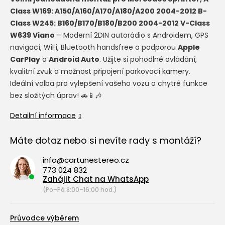
Class W169: A150/A160/A170/A180/A200 2004-2012 B-
Class W245: B160/B170/B180/B200 2004-2012 V-Class
W639 Viano
– Moderní 2DIN autorádio s Androidem, GPS
navigací, WiFi, Bluetooth handsfree a podporou
Apple
CarPlay
a
Android Auto
. Užijte si pohodlné ovládání,
kvalitní zvuk a možnost připojení parkovací kamery.
Ideální volba pro vylepšení vašeho vozu o chytré funkce
bez složitých úprav! 🚗📱🎶
Detailní informace
Máte dotaz nebo si nevíte rady s montáží?
info@cartunestereo.cz
773 024 832
Zahájit Chat na WhatsApp
(Po–Pá 8:00–16:00 hod.)
Průvodce výběrem