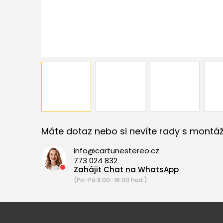
Máte dotaz nebo si nevíte rady s montáž
info@cartunestereo.cz
773 024 832
Zahájit Chat na WhatsApp
(Po–Pá 8:00–16:00 hod.)