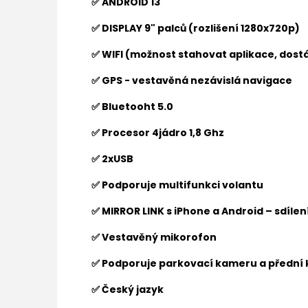
✅ ANDROID 13
✅ DISPLAY 9" palců (rozlišení 1280x720p)
✅ WIFI (možnost stahovat aplikace, dostá
✅ GPS - vestavěná nezávislá navigace
✅ Bluetooht 5.0
✅ Procesor 4jádro 1,8 Ghz
✅ 2xUSB
✅ Podporuje multifunkci volantu
✅ MIRROR LINK s iPhone a Android – sdíle
✅ Vestavěný mikorofon
✅ Podporuje parkovací kameru a přední
✅ Český jazyk