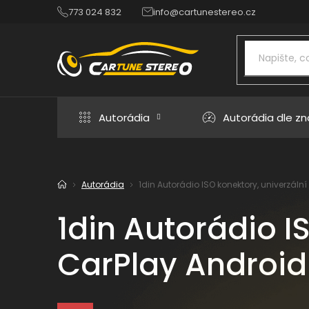
Přejít
773 024 832
info@cartunestereo.cz
na
obsah
Autorádia
Autorádia dle z
Autorádia
1din Autorádio ISO konektory, univerzální 
Domů
1din Autorádio IS
CarPlay Android 