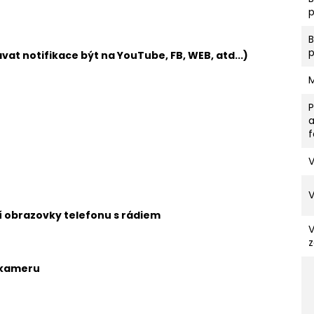
p
vat notifikace být na YouTube, FB, WEB, atd...)
V
ní obrazovky telefonu s rádiem
z
 kameru