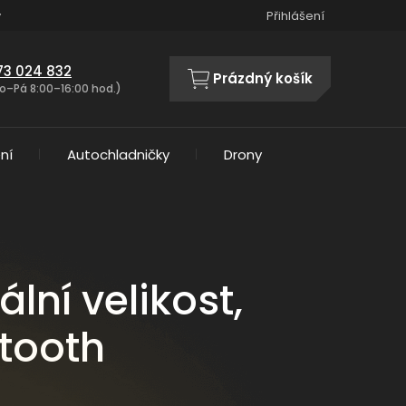
y
Přihlášení
73 024 832
Prázdný košík
NÁKUPNÍ
o–Pá 8:00–16:00 hod.)
KOŠÍK
ní
Autochladničky
Drony
lní velikost,
etooth