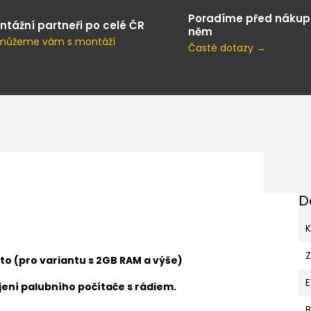
Poradíme před nákup
ntážní partneři po celé ČR
něm
můžeme vám s montáží
Časté dotazy →
D
K
to (pro variantu s 2GB RAM a výše)
ení palubního počítače s rádiem.