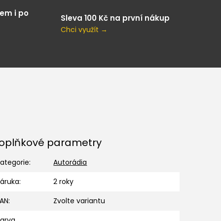
em i po
Sleva 100 Kč na první nákup
Chci využít →
oplňkové parametry
ategorie
:
Autorádia
Záruka
:
2 roky
EAN
:
Zvolte variantu
Barva