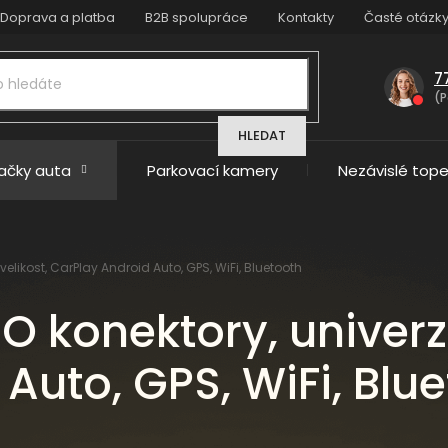
Doprava a platba
B2B spolupráce
Kontakty
Časté otázk
7
(P
HLEDAT
načky auta
Parkovací kamery
Nezávislé tope
velikost, CarPlay Android Auto, GPS, WiFi, Bluetooth
O konektory, univerzá
Auto, GPS, WiFi, Blu