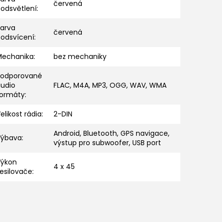
červená
odsvětlení
:
Barva
červená
podsvícení
:
Mechanika
:
bez mechaniky
Podporované
audio
FLAC, M4A, MP3, OGG, WAV, WMA
formáty
:
elikost rádia
:
2-DIN
Android, Bluetooth, GPS navigace,
Výbava
:
výstup pro subwoofer, USB port
Výkon
4 x 45
esilovače
: