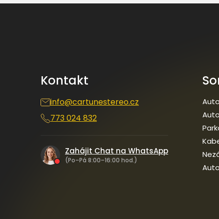
Z
á
p
a
t
í
Kontakt
So
info
@
cartunestereo.cz
Auto
Auto
773 024 832
Park
Kab
Zahájit Chat na WhatsApp
Nezá
(Po–Pá 8:00–16:00 hod.)
Auto