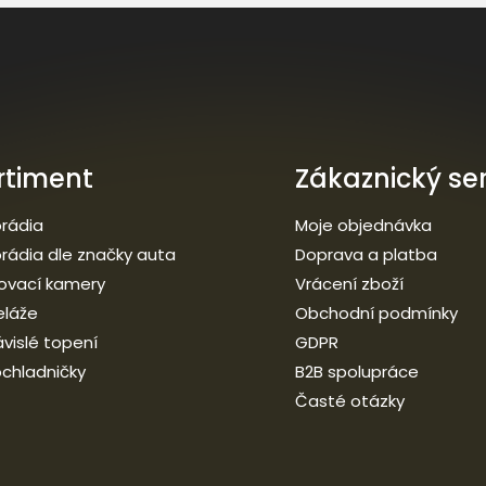
rtiment
Zákaznický ser
rádia
Moje objednávka
rádia dle značky auta
Doprava a platba
ovací kamery
Vrácení zboží
eláže
Obchodní podmínky
vislé topení
GDPR
chladničky
B2B spolupráce
Časté otázky