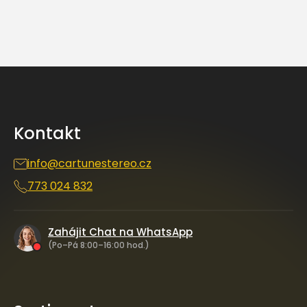
Z
á
p
a
Kontakt
t
í
info
@
cartunestereo.cz
773 024 832
Zahájit Chat na WhatsApp
(Po–Pá 8:00–16:00 hod.)