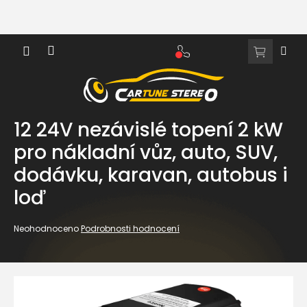
Přejít
na
obsah
NÁKUPNÍ
KOŠÍK
12 24V nezávislé topení 2 kW
pro nákladní vůz, auto, SUV,
dodávku, karavan, autobus i
loď
Průměrné
Neohodnoceno
Podrobnosti hodnocení
hodnocení
produktu
je
0,0
z
5