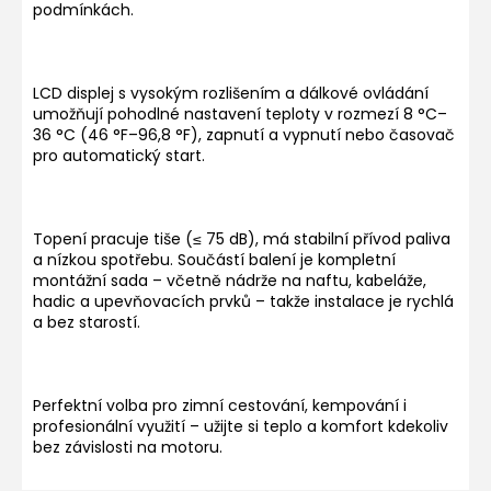
podmínkách.
LCD displej s vysokým rozlišením a dálkové ovládání
umožňují pohodlné nastavení teploty v rozmezí 8 °C–
36 °C (46 °F–96,8 °F), zapnutí a vypnutí nebo časovač
pro automatický start.
Topení pracuje tiše (≤ 75 dB), má stabilní přívod paliva
a nízkou spotřebu. Součástí balení je kompletní
montážní sada – včetně nádrže na naftu, kabeláže,
hadic a upevňovacích prvků – takže instalace je rychlá
a bez starostí.
Perfektní volba pro zimní cestování, kempování i
profesionální využití – užijte si teplo a komfort kdekoliv
bez závislosti na motoru.