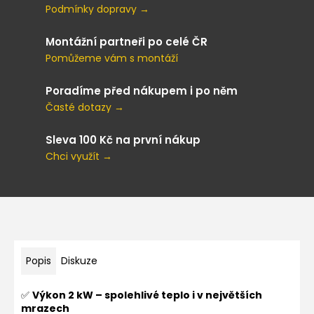
Podmínky dopravy →
Montážní partneři po celé ČR
Pomůžeme vám s montáží
Poradíme před nákupem i po něm
Časté dotazy →
Sleva 100 Kč na první nákup
Chci využít →
Popis
Diskuze
✅
Výkon 2 kW – spolehlivé teplo i v největších
mrazech