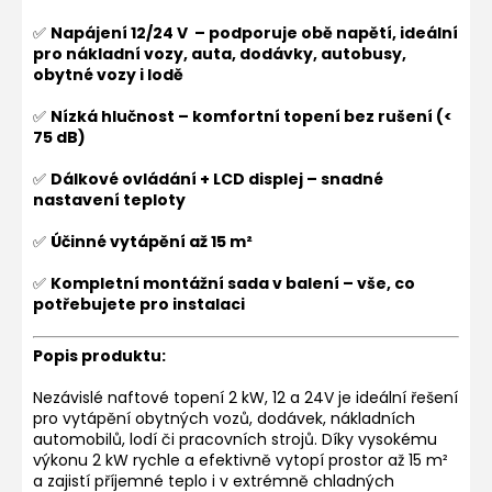
✅
Napájení 12/24 V – podporuje obě napětí, ideální
pro nákladní vozy, auta, dodávky, autobusy,
obytné vozy i lodě
✅
Nízká hlučnost – komfortní topení bez rušení (<
75 dB)
✅
Dálkové ovládání + LCD displej – snadné
nastavení teploty
✅
Účinné vytápění až 15 m²
✅
Kompletní montážní sada v balení – vše, co
potřebujete pro instalaci
Popis produktu:
Nezávislé naftové topení 2 kW, 12 a 24V je ideální řešení
pro vytápění obytných vozů, dodávek, nákladních
automobilů, lodí či pracovních strojů. Díky vysokému
výkonu 2 kW rychle a efektivně vytopí prostor až 15 m²
a zajistí příjemné teplo i v extrémně chladných