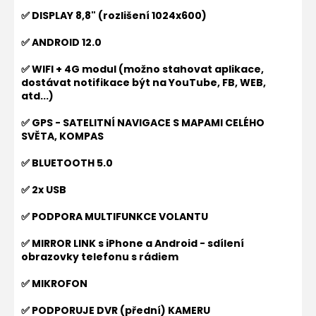
✅ DISPLAY 8,8" (rozlišení 1024x600)
✅ ANDROID 12.0
✅ WIFI + 4G modul (možno stahovat aplikace,
dostávat notifikace být na YouTube, FB, WEB,
atd...)
✅ GPS - SATELITNÍ NAVIGACE S MAPAMI CELÉHO
SVĚTA, KOMPAS
✅ BLUETOOTH 5.0
✅ 2x USB
✅ PODPORA MULTIFUNKCE VOLANTU
✅ MIRROR LINK s iPhone a Android - sdílení
obrazovky telefonu s rádiem
✅ MIKROFON
✅ PODPORUJE DVR (přední) KAMERU