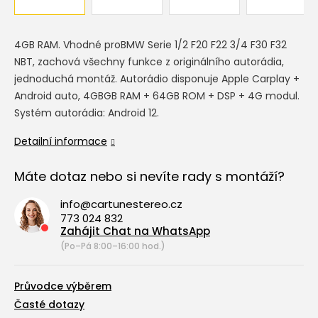
4GB RAM. Vhodné pro
BMW Serie 1/2 F20 F22 3/4 F30 F32
NBT
, zachová všechny funkce z originálního autorádia,
jednoduchá montáž. Autorádio disponuje Apple Carplay +
Android auto, 4GBGB RAM + 64GB ROM + DSP + 4G modul.
Systém autorádia: Android 12.
Detailní informace
Máte dotaz nebo si nevíte rady s montáží?
info@cartunestereo.cz
773 024 832
Zahájit Chat na WhatsApp
(Po–Pá 8:00–16:00 hod.)
Průvodce výběrem
Časté dotazy