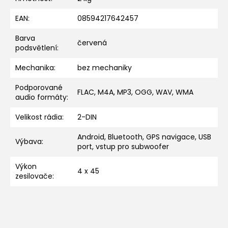
EAN
:
08594217642457
Barva
červená
podsvětlení
:
Mechanika
:
bez mechaniky
Podporované
FLAC, M4A, MP3, OGG, WAV, WMA
audio formáty
:
Velikost rádia
:
2-DIN
Android, Bluetooth, GPS navigace, USB
Výbava
:
port, vstup pro subwoofer
Výkon
4 x 45
zesilovače
: