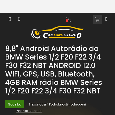
Přejít
na
obsah
NÁKUPNÍ
KOŠÍK
8,8" Android Autorádio do
BMW Series 1/2 F20 F22 3/4
F30 F32 NBT ANDROID 12.0
WIFI, GPS, USB, Bluetooth,
4GB RAM rádio BMW Series
1/2 F20 F22 3/4 F30 F32 NBT
Průměrné
Novinka
1 hodnocení
Podrobnosti hodnocení
hodnocení
Značka:
Junsun
produktu