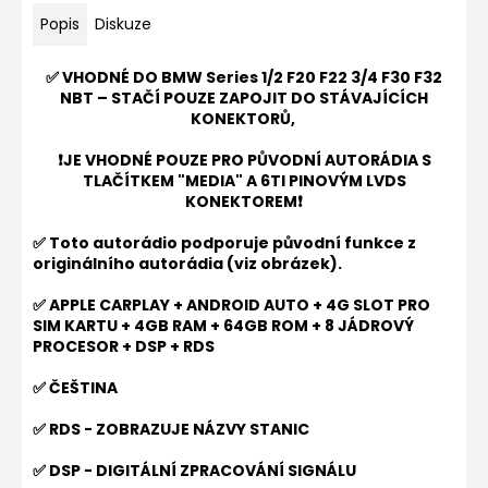
Popis
Diskuze
✅ VHODNÉ DO
BMW Series 1/2 F20 F22 3/4 F30 F32
NBT
– STAČÍ POUZE ZAPOJIT DO STÁVAJÍCÍCH
KONEKTORŮ,
❗JE VHODNÉ POUZE PRO PŮVODNÍ AUTORÁDIA S
TLAČÍTKEM "MEDIA" A 6TI PINOVÝM LVDS
KONEKTOREM
❗
✅ Toto autorádio podporuje původní funkce z
originálního autorádia (viz obrázek).
✅ APPLE CARPLAY + ANDROID AUTO + 4G SLOT PRO
SIM KARTU + 4GB RAM + 64GB ROM + 8 JÁDROVÝ
PROCESOR + DSP + RDS
✅ ČEŠTINA
✅ RDS - ZOBRAZUJE NÁZVY STANIC
✅ DSP - DIGITÁLNÍ ZPRACOVÁNÍ SIGNÁLU