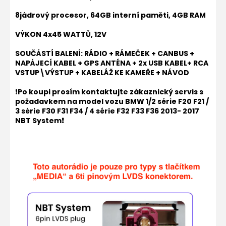
8jádrový procesor, 64GB interní paměti, 4GB RAM
VÝKON 4x45 WATTŮ, 12V
SOUČÁSTÍ BALENÍ: RÁDIO + RÁMEČEK + CANBUS +
NAPÁJECÍ KABEL + GPS ANTÉNA + 2x USB KABEL+ RCA
VSTUP\VÝSTUP + KABELÁŽ KE KAMEŘE + NÁVOD
❗
Po koupi prosím kontaktujte zákaznický servis s
požadavkem na model vozu
BMW 1/2 série F20 F21 /
3 série F30 F31 F34 / 4 série F32 F33 F36 2013- 2017
NBT System
❗