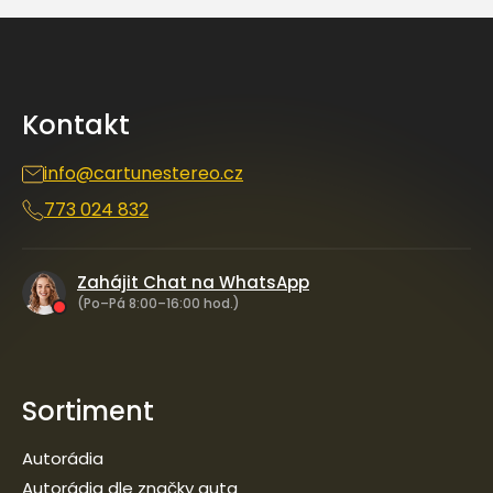
Z
á
p
a
Kontakt
t
í
info
@
cartunestereo.cz
773 024 832
Zahájit Chat na WhatsApp
(Po–Pá 8:00–16:00 hod.)
Sortiment
Autorádia
Autorádia dle značky auta