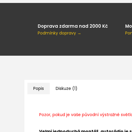
Doprava zdarma nad 2000 Kč
Mo
Podmínky dopravy →
Po
Popis
Diskuze (1)
Pozor,
pokud je vaše původní výstražné světlo
Velmi jednoduchá montáž, autorádio je 