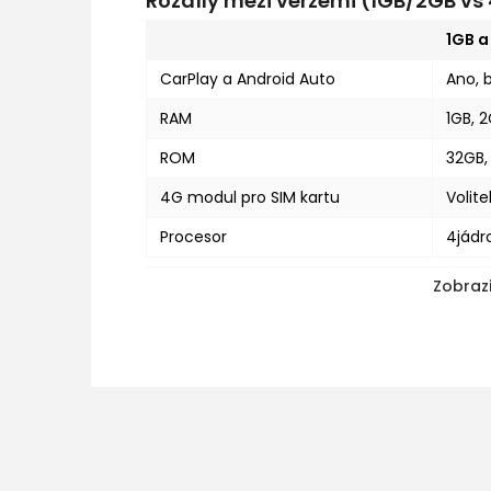
Rozdíly mezi verzemi (1GB/2GB v
1GB 
CarPlay a Android Auto
Ano, 
RAM
1GB, 
ROM
32GB,
4G modul pro SIM kartu
Volite
Procesor
4jádr
Zobrazi