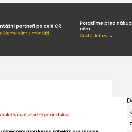
Poradíme před nákup
ntážní partneři po celé ČR
něm
můžeme vám s montáží
Časté dotazy →
D
K
 kulaté, není vhodné pro instalaci!
s rámečkem a veškerou kabeláží pro snadné