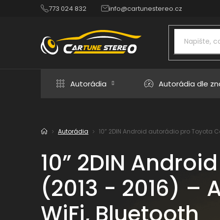
Přejít
773 024 832
info@cartunestereo.cz
na
obsah
Autorádia
Autorádia dle z
Autorádia
10” 2DIN Android autorádio pro Toyota Cor
Domů
10” 2DIN Android
(2013 - 2016) – 
WiFi, Bluetooth