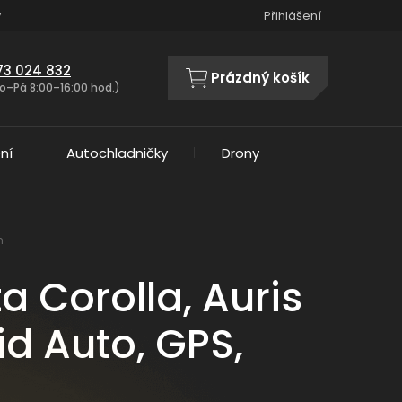
y
Přihlášení
73 024 832
Prázdný košík
NÁKUPNÍ
o–Pá 8:00–16:00 hod.)
KOŠÍK
ní
Autochladničky
Drony
h
a Corolla, Auris
id Auto, GPS,