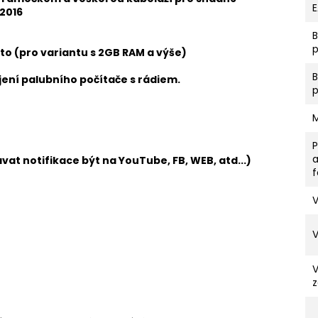
 2016
p
to (pro variantu s 2GB RAM a výše)
ení palubního počítače s rádiem.
vat notifikace být na YouTube, FB, WEB, atd...)
V
z