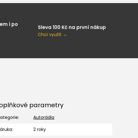
em i po
Sleva 100 Kč na první nákup
Chci využít →
oplňkové parametry
ategorie
:
Autorádia
Záruka
:
2 roky