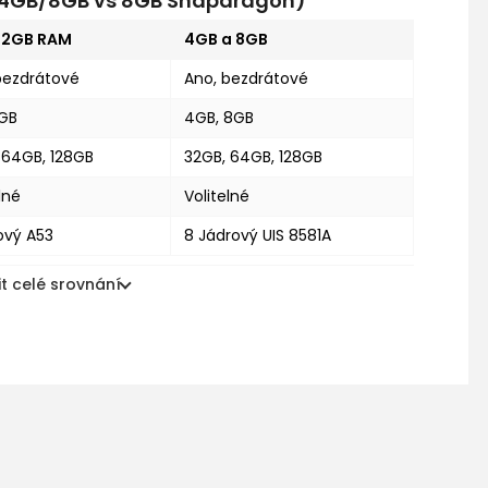
s 4GB/8GB vs 8GB Snapdragon)
a 2GB RAM
4GB a 8GB
bezdrátové
Ano, bezdrátové
2GB
4GB, 8GB
 64GB, 128GB
32GB, 64GB, 128GB
lné
Volitelné
ový A53
8 Jádrový UIS 8581A
t celé srovnání