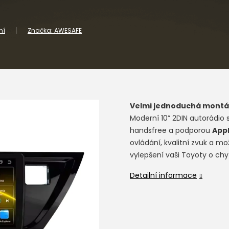
ní
Značka:
AWESAFE
Velmi jednoduchá montáž
Moderní 10” 2DIN autorádio 
handsfree a podporou
Appl
ovládání, kvalitní zvuk a mo
vylepšení vaši Toyoty o chy
Detailní informace