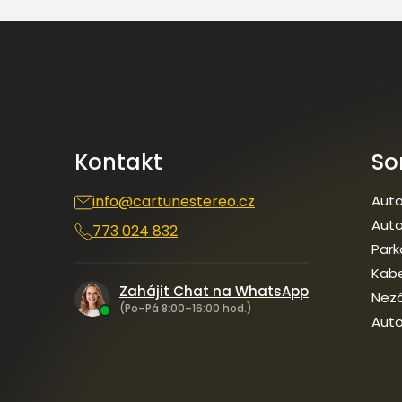
Z
á
p
a
t
í
Kontakt
So
info
@
cartunestereo.cz
Auto
Auto
773 024 832
Park
Kab
Zahájit Chat na WhatsApp
Nezá
(Po–Pá 8:00–16:00 hod.)
Auto