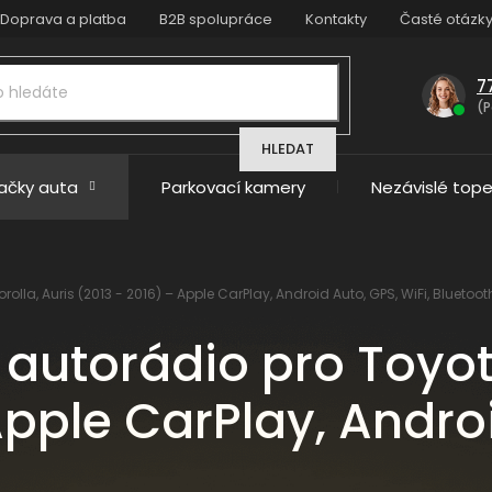
Doprava a platba
B2B spolupráce
Kontakty
Časté otázk
7
(P
HLEDAT
načky auta
Parkovací kamery
Nezávislé tope
olla, Auris (2013 - 2016) – Apple CarPlay, Android Auto, GPS, WiFi, Bluetoot
 autorádio pro Toyot
Apple CarPlay, Andro