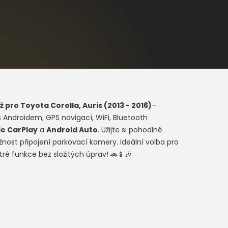
 pro T
oyota Corolla, Auris (2013 - 2016)
–
s Androidem, GPS navigací, WiFi, Bluetooth
e CarPlay
a
Android Auto
. Užijte si pohodlné
žnost připojení parkovací kamery. Ideální volba pro
tré funkce bez složitých úprav! 🚗📱🎶