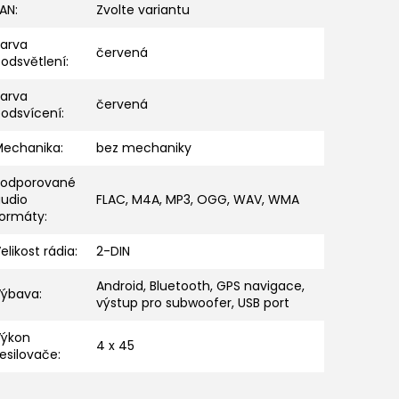
EAN
:
Zvolte variantu
Barva
červená
odsvětlení
:
Barva
červená
podsvícení
:
Mechanika
:
bez mechaniky
Podporované
audio
FLAC, M4A, MP3, OGG, WAV, WMA
formáty
:
elikost rádia
:
2-DIN
Android, Bluetooth, GPS navigace,
Výbava
:
výstup pro subwoofer, USB port
Výkon
4 x 45
esilovače
: