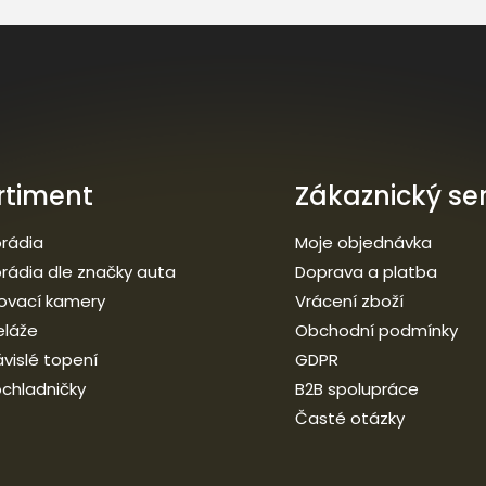
rtiment
Zákaznický ser
rádia
Moje objednávka
rádia dle značky auta
Doprava a platba
ovací kamery
Vrácení zboží
eláže
Obchodní podmínky
vislé topení
GDPR
chladničky
B2B spolupráce
Časté otázky