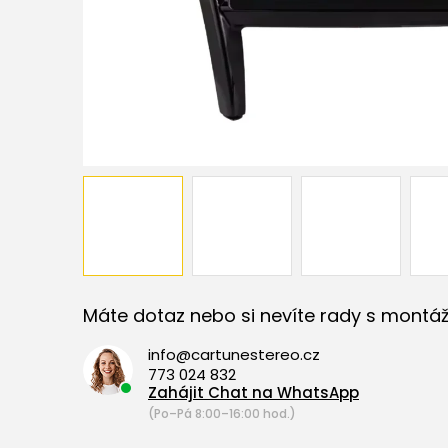
Máte dotaz nebo si nevíte rady s montáž
info@cartunestereo.cz
773 024 832
Zahájit Chat na WhatsApp
(Po–Pá 8:00–16:00 hod.)