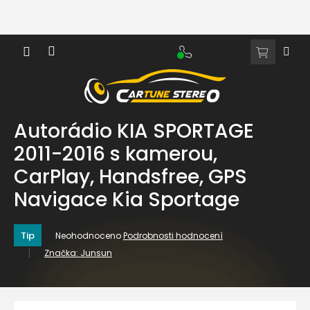
Přejít
na
obsah
NÁKUPNÍ
KOŠÍK
Autorádio KIA SPORTAGE
2011-2016 s kamerou,
CarPlay, Handsfree, GPS
Navigace Kia Sportage
Průměrné
Tip
Neohodnoceno
Podrobnosti hodnocení
hodnocení
Značka:
Junsun
produktu
je
0,0
z