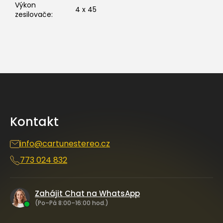
Výkon
4 x 45
zesilovače
:
Z
á
p
a
Kontakt
t
í
info
@
cartunestereo.cz
773 024 832
Zahájit Chat na WhatsApp
(Po–Pá 8:00–16:00 hod.)