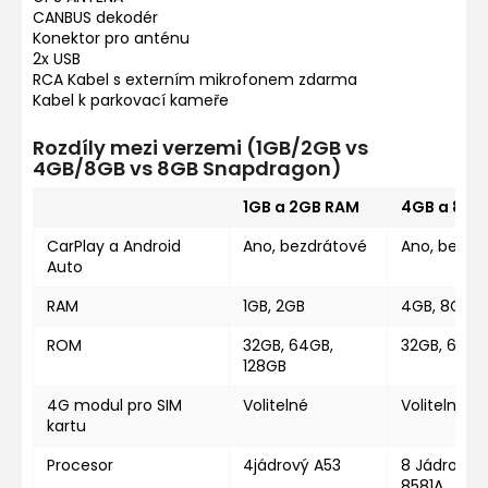
CANBUS dekodér
Konektor pro anténu
2x USB
RCA Kabel s externím mikrofonem zdarma
Kabel k parkovací kameře
Rozdíly mezi verzemi (1GB/2GB vs
4GB/8GB vs 8GB Snapdragon)
1GB a 2GB RAM
4GB a 8GB
CarPlay a Android
Ano, bezdrátové
Ano, bezdr
Auto
RAM
1GB, 2GB
4GB, 8GB
ROM
32GB, 64GB,
32GB, 64GB
128GB
4G modul pro SIM
Volitelné
Volitelné
kartu
Procesor
4jádrový A53
8 Jádrový U
8581A