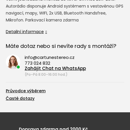
Autorádio disponuje Android systémem s vestavěnou GPS
navigací, mapy, WIFI, 2x USB, Bluetooth Handsfree,
Mikrofon. Parkovací kamera zdarma
Detailní informace
Máte dotaz nebo si nevíte rady s montáží?
info@cartunestereo.cz
773 024 832
Zahájit Chat na WhatsApp
(Po–Pá 8:00–16:00 hod.)
Průvodce výběrem
Časté dotazy
Doprava zdarma nad 2000 Kč