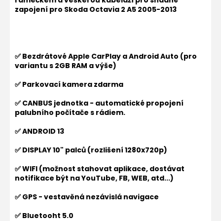
rámečkem a veškerou kabeláží pro snadné
zapojení pro
Skoda Octavia 2 A5 2005-2013
✅ Bezdrátové Apple CarPlay a Android Auto (pro
variantu s 2GB RAM a výše)
✅ Parkovací kamera zdarma
✅ CANBUS jednotka - automatické propojení
palubního počítače s rádiem.
✅ ANDROID 13
✅ DISPLAY 10" palců (rozlišení 1280x720p)
✅ WIFI (možnost stahovat aplikace, dostávat
notifikace být na YouTube, FB, WEB, atd...)
✅ GPS - vestavěná nezávislá navigace
✅ Bluetooht 5.0